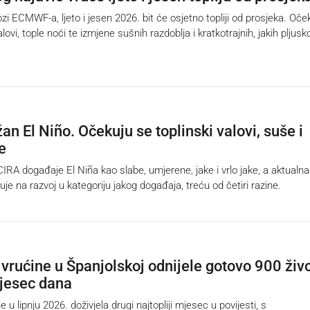
 ECMWF-a, ljeto i jesen 2026. bit će osjetno topliji od prosjeka. Oče
alovi, tople noći te izmjene sušnih razdoblja i kratkotrajnih, jakih pljusk
an El Niño. Očekuju se toplinski valovi, suše i
e
A događaje El Niña kao slabe, umjerene, jake i vrlo jake, a aktualna
e na razvoj u kategoriju jakog događaja, treću od četiri razine.
vrućine u Španjolskoj odnijele gotovo 900 živ
jesec dana
 lipnju 2026. doživjela drugi najtopliji mjesec u povijesti, s