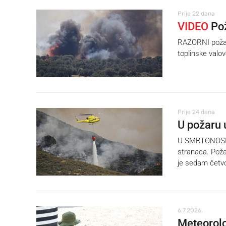
Prije 22 dana
VIDEO
Pož
RAZORNI požari
toplinske valov
Prije 24 dana
U požaru 
U SMRTONOSNOM
stranaca. Poža
je sedam četvo
6.7.2026.
Meteorolog