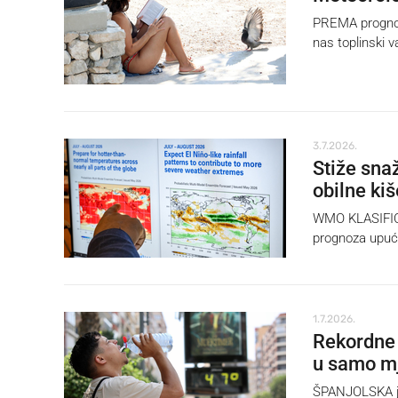
PREMA prognozi
nas toplinski v
3.7.2026.
Stiže snaž
obilne kiš
WMO KLASIFICIR
prognoza upućuj
1.7.2026.
Rekordne 
u samo m
ŠPANJOLSKA je u