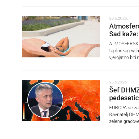
28.6.2026.
Atmosfers
Sad kaže: 
ATMOSFERSKI fi
toplinskog val
vjerojatno biti 
25.6.2026.
Šef DHMZ-
pedeseti
EUROPA se zagri
Ravnatelj DHMZ
zelene gradove