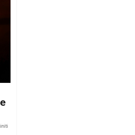
te
niti