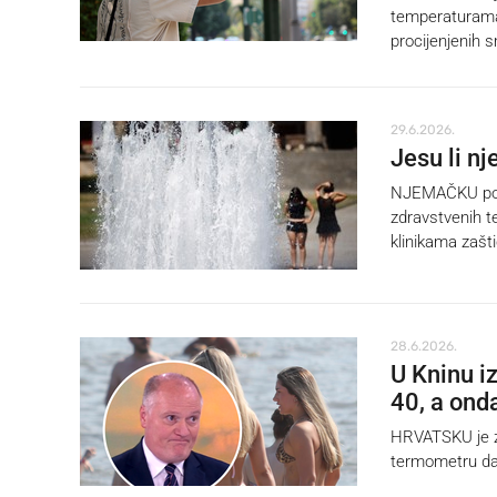
temperaturama 
procijenjenih s
29.6.2026.
Jesu li n
NJEMAČKU pogađ
zdravstvenih t
klinikama zašt
28.6.2026.
U Kninu i
40, a ond
HRVATSKU je za
termometru dan