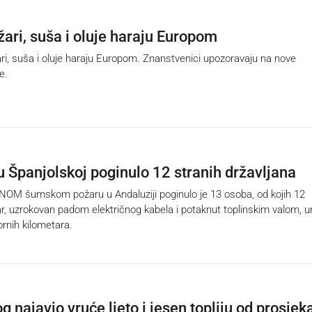
ari, suša i oluje haraju Europom
, suša i oluje haraju Europom. Znanstvenici upozoravaju na nove
e.
u Španjolskoj poginulo 12 stranih državljana
 šumskom požaru u Andaluziji poginulo je 13 osoba, od kojih 12
r, uzrokovan padom električnog kabela i potaknut toplinskim valom, un
rnih kilometara.
 najavio vruće ljeto i jesen topliju od prosjek