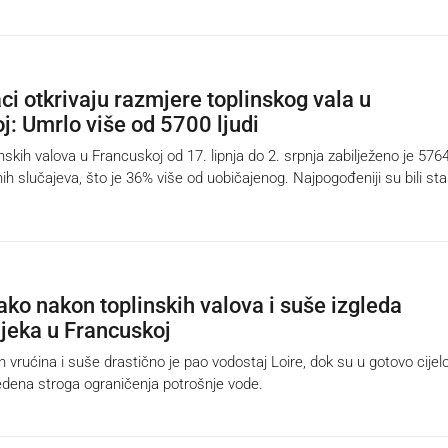
ci otkrivaju razmjere toplinskog vala u
j: Umrlo više od 5700 ljudi
skih valova u Francuskoj od 17. lipnja do 2. srpnja zabilježeno je 576
h slučajeva, što je 36% više od uobičajenog. Najpogođeniji su bili star
ko nakon toplinskih valova i suše izgleda
ijeka u Francuskoj
vrućina i suše drastično je pao vodostaj Loire, dok su u gotovo cijelo
dena stroga ograničenja potrošnje vode.