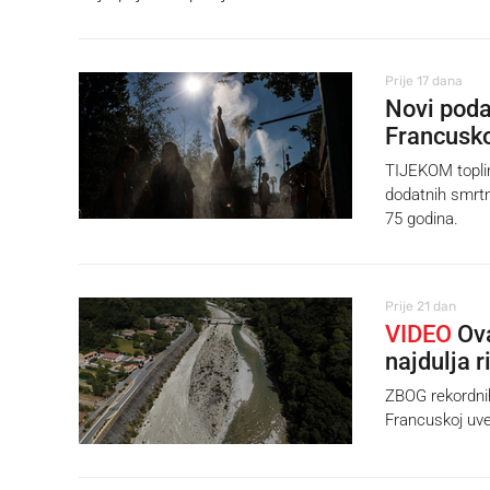
Prije 17 dana
Novi poda
Francusko
TIJEKOM toplin
dodatnih smrtni
75 godina.
Prije 21 dan
VIDEO
Ova
najdulja r
ZBOG rekordnih 
Francuskoj uve