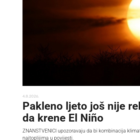
4.8.2026.
Pakleno ljeto još nije r
da krene El Niño
ZNANSTVENICI upozoravaju da bi kombinacija klimats
najtoplijima u povijesti.