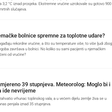
3,2 °C iznad prosjeka. Ekstremne vrućine uzrokovale su gotovo 900
mrtnih slučajeva.
jemačke bolnice spremne za toplotne udare?
aju rekordne vrućine, a što su temperature više, to više ljudi zbog
egoba završava u bolnici. No koliko su sami pacijenti u njemačkim
ićeni od vrućine?
zmjereno 39 stupnjeva. Meteorolog: Moglo bi i
a ide nevrijeme
hvatio vrhunac toplinskog vala, a u većem dijelu zemlje živa se u
as penjala iznad 35 stupnjeva.