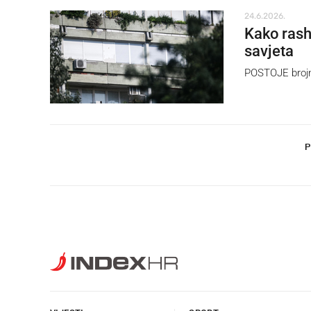
24.6.2026.
Kako rash
savjeta
POSTOJE brojni
P