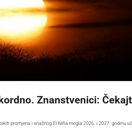
ekordno. Znanstvenici: Čekaj
kih promjena i snažnog El Niña mogla 2026. i 2027. godinu uči