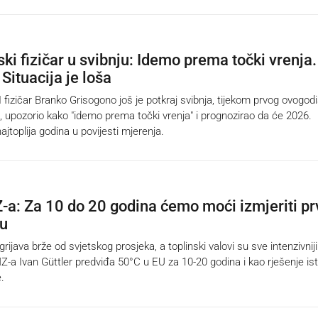
ki fizičar u svibnju: Idemo prema točki vrenja.
Situacija je loša
zičar Branko Grisogono još je potkraj svibnja, tijekom prvog ovogod
a, upozorio kako "idemo prema točki vrenja" i prognozirao da će 2026.
najtoplija godina u povijesti mjerenja.
a: Za 10 do 20 godina ćemo moći izmjeriti pr
cu
java brže od svjetskog prosjeka, a toplinski valovi su sve intenzivniji
-a Ivan Güttler predviđa 50°C u EU za 10-20 godina i kao rješenje ist
.