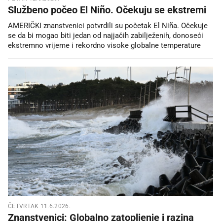
Službeno počeo El Niño. Očekuju se ekstremi
AMERIČKI znanstvenici potvrdili su početak El Niña. Očekuje
se da bi mogao biti jedan od najjačih zabilježenih, donoseći
ekstremno vrijeme i rekordno visoke globalne temperature
ČETVRTAK 11.6.2026.
Znanstvenici: Globalno zatopljenje i razina