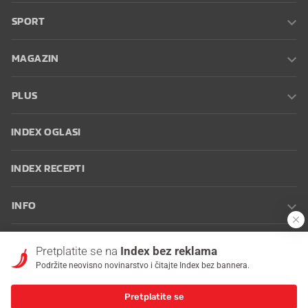
SPORT
MAGAZIN
PLUS
INDEX OGLASI
INDEX RECEPTI
INFO
Oglašavanje
Zaposli se na Indexu
Kontakt
Impressum
Uvjeti
Pretplatite se na
Index bez reklama
korištenja
Postavke kolačića
Podržite neovisno novinarstvo i čitajte Index bez bannera.
Pretplatite se