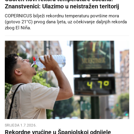
Znanstvenici: Ulazimo u neistražen teritorij
COPERNICUS bilježi rekordnu temperaturu površine mora
(gotovo 21°C) prvog dana ljeta, uz očekivanje daljnjih rekorda
zbog El Niña.
SRIJEDA 1.7.2026.
Rekordne vrućine u Španjolskoj odnijele