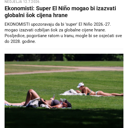
NEDJELJA 12.7.2026.
Ekonomisti: Super El Niño mogao bi izazvati
globalni šok cijena hrane
EKONOMISTI upozoravaju da bi 'super' El Niño 2026.-27.
mogao izazvati ozbiljan šok za globalne cijene hrane.
Posljedice, pogoršane ratom u Iranu, mogle bi se osjećati sve
do 2028. godine.