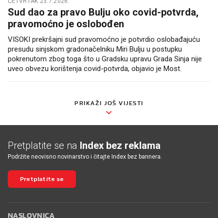
ČETVRTAK 23.7.2026.
Sud dao za pravo Bulju oko covid-potvrda,
pravomoćno je oslobođen
VISOKI prekršajni sud pravomoćno je potvrdio oslobađajuću
presudu sinjskom gradonačelniku Miri Bulju u postupku
pokrenutom zbog toga što u Gradsku upravu Grada Sinja nije
uveo obvezu korištenja covid-potvrda, objavio je Most.
PRIKAŽI JOŠ VIJESTI
Pretplatite se na
Index bez reklama
Podržite neovisno novinarstvo i čitajte Index bez bannera.
Pretplatite se
NASLOVNICA