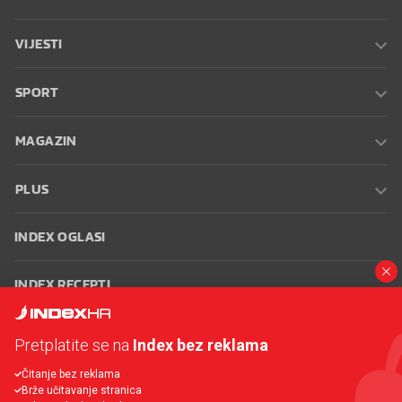
VIJESTI
SPORT
MAGAZIN
PLUS
INDEX OGLASI
INDEX RECEPTI
INFO
Pretplatite se na
Index bez reklama
Čitanje bez reklama
Oglašavanje
Zaposli se na Indexu
Kontakt
Impressum
Uvjeti
Brže učitavanje stranica
korištenja
Postavke kolačića