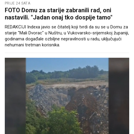
PRIJE 24 SATA
FOTO Domu za starije zabranili rad, oni
nastavili. "Jadan onaj tko dospije tamo"
REDAKCIJI Indexa javio se čitatelj koji tvrdi da su se u Domu za
starije "Mali Dvorac" u Nuštru, u Vukovarsko-srijemskoj županiji,
godinama događale ozbiljne nepravilnosti u radu, uključujući
nehumani tretman korisnika.