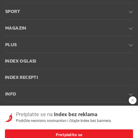
SPORT
MAGAZIN
PLUS
INDEX OGLASI
INDEX RECEPTI
INFO
Oglašavanje
Zaposli se na Indexu
Kontakt
Impressum
Uvjeti
Pretplatite se na
Index bez reklama
korištenja
Postavke kolačića
Podržite neovisno novinarstvo i čitajte Index bez bannera.
Pretplatite se