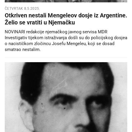
ČETVRTAK 8.5.2025.
Otkriven nestali Mengeleov dosje iz Argentine.
Želio se vratiti u Njemačku
NOVINARI redakcije njemačkog javnog servisa MDR
Investigativ tijekom istraživanja došli su do policijskog dosjea
o nacističkom zločincu Josefu Mengeleu, koji se dosad
smatrao nestalim.