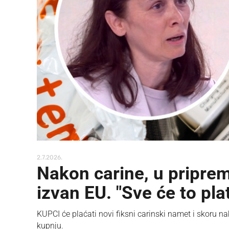
2.7.2026.
Nakon carine, u pripre
izvan EU. "Sve će to plat
KUPCI će plaćati novi fiksni carinski namet i skoru n
kupnju.