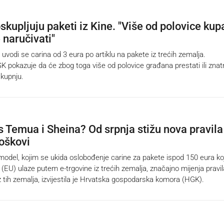
skupljuju paketi iz Kine. "Više od polovice kup
 naručivati"
vodi se carina od 3 eura po artiklu na pakete iz trećih zemalja.
GK pokazuje da će zbog toga više od polovice građana prestati ili zna
 kupnju.
s Temua i Sheina? Od srpnja stižu nova pravila 
roškovi
model, kojim se ukida oslobođenje carine za pakete ispod 150 eura koj
(EU) ulaze putem e-trgovine iz trećih zemalja, značajno mijenja pravil
z tih zemalja, izvijestila je Hrvatska gospodarska komora (HGK).