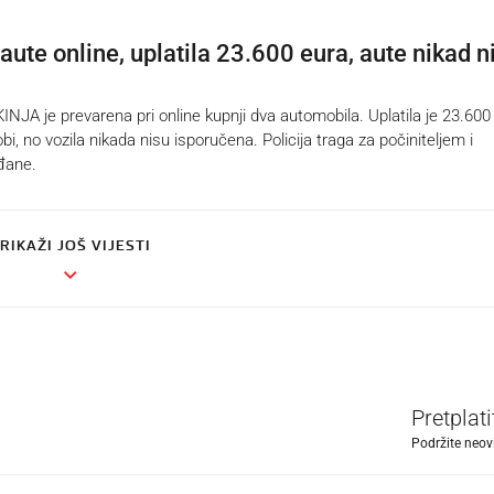
ute online, uplatila 23.600 eura, aute nikad n
JA je prevarena pri online kupnji dva automobila. Uplatila je 23.600
i, no vozila nikada nisu isporučena. Policija traga za počiniteljem i
đane.
RIKAŽI JOŠ VIJESTI
Pretplat
Podržite neov