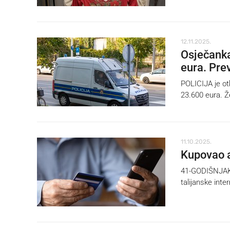
12.11.2025.
Osječanka
eura. Pre
POLICIJA je otk
23.600 eura. Ž
11.10.2025.
Kupovao a
41-GODIŠNJAK i
talijanske inte