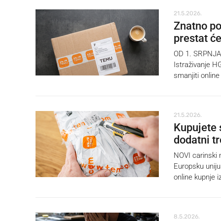
21.5.2026.
Znatno po
prestat će
OD 1. SRPNJA u
Istraživanje H
smanjiti online
21.5.2026.
Kupujete 
dodatni t
NOVI carinski 
Europsku uniju 
online kupnje i
8.5.2026.