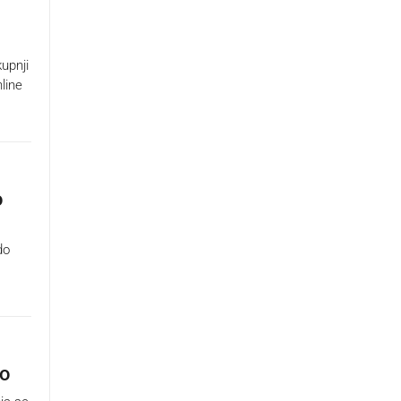
upnji
line
o
do
no