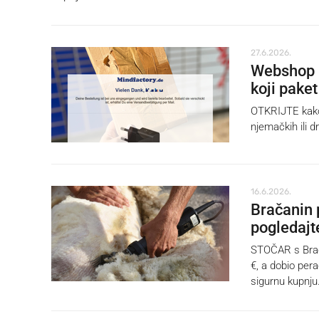
27.6.2026.
Webshop n
koji paket
OTKRIJTE kako 
njemačkih ili 
16.6.2026.
Bračanin p
pogledajte
STOČAR s Brača
€, a dobio per
sigurnu kupnju