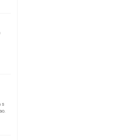
0
a s
ao.