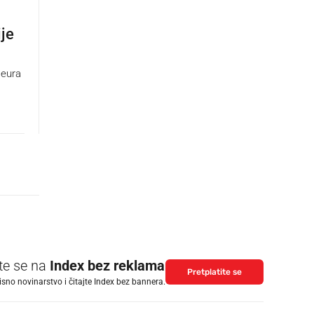
ije
 eura
ite se na
Index bez reklama
Pretplatite se
isno novinarstvo i čitajte Index bez bannera.