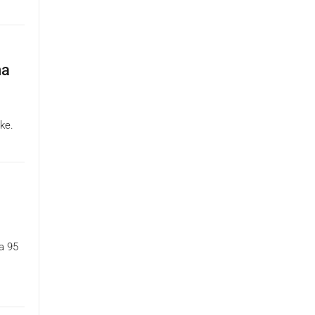
na
ke.
za 95