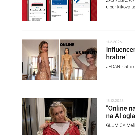
ZAGREBAČKA ban
u par klikova u
11.2.2026.
Influencer
hrabre"
JEDAN zlatni m
15.12.2025.
"Online n
na AI ogl
GLUMICA Meliss