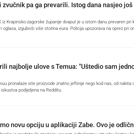
i zvučnik pa ga prevarili. Istog dana nasjeo još
z Krapinsko-zagorske županije dvaput je u istom danu prevaren pri k
oglasa, izgubivši više stotina eura. Policija upozorava na oprez pri on
rili najbolje ulove s Temua: "Uštedio sam jedn
u pronalaze iste proizvode znatno jeftinije nego kod nas, od nakita 
 iskustva podijeljena na Redditu.
smo novu opciju u aplikaciji Zabe. Ovo je odlič