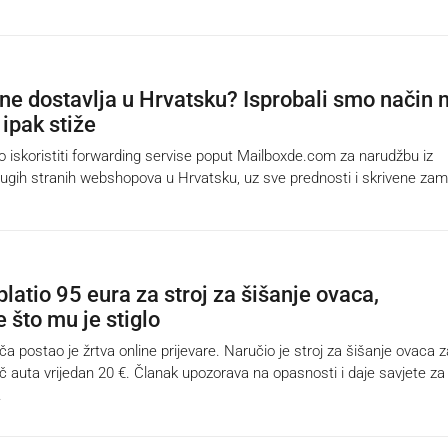
e dostavlja u Hrvatsku? Isprobali smo način 
 ipak stiže
iskoristiti forwarding servise poput Mailboxde.com za narudžbu iz
drugih stranih webshopova u Hrvatsku, uz sve prednosti i skrivene zam
latio 95 eura za stroj za šišanje ovaca,
 što mu je stiglo
 postao je žrtva online prijevare. Naručio je stroj za šišanje ovaca 
ač auta vrijedan 20 €. Članak upozorava na opasnosti i daje savjete za
.