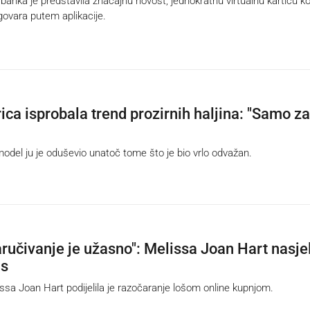
ka je predstavila značajnu novost, jednokratnu virtualnu karticu ko
govara putem aplikacije.
ica isprobala trend prozirnih haljina: "Samo za
odel ju je oduševio unatoč tome što je bio vrlo odvažan.
aručivanje je užasno": Melissa Joan Hart nasje
as
a Joan Hart podijelila je razočaranje lošom online kupnjom.