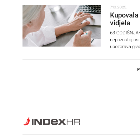
7.10.2025.
Kupovala a
vidjela
63-GODIŠNJAKIN
nepoznatoj osob
upozorava gra
P