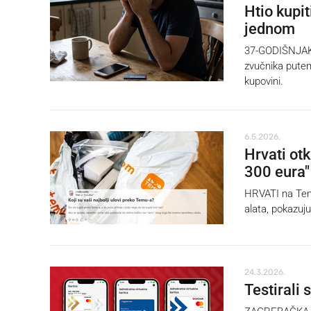
Htio kupit
jednom
37-GODIŠNJAK i
zvučnika putem 
kupovini.
6.5.2026.
Hrvati otk
300 eura"
HRVATI na Temu
alata, pokazuju
24.3.2026.
Testirali 