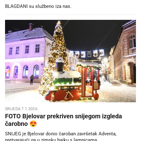
BLAGDANI su službeno iza nas.
SRIJEDA 7.1.2026.
FOTO Bjelovar prekriven snijegom izgleda
čarobno 😍
SNIJEG je Bjelovar donio čaroban završetak Adventa,
pretvarajući ga u zimsku bajku s lampicama.