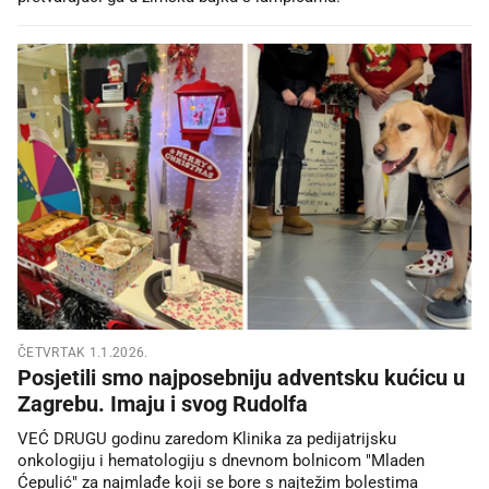
ČETVRTAK 1.1.2026.
Posjetili smo najposebniju adventsku kućicu u
Zagrebu. Imaju i svog Rudolfa
VEĆ DRUGU godinu zaredom Klinika za pedijatrijsku
onkologiju i hematologiju s dnevnom bolnicom "Mladen
Ćepulić" za najmlađe koji se bore s najtežim bolestima