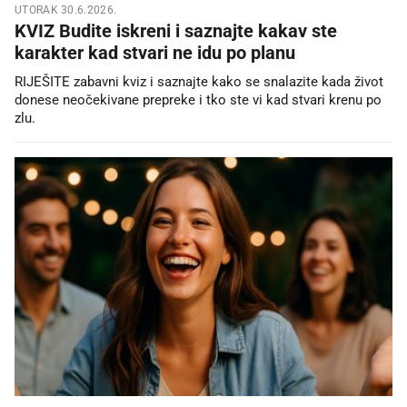
UTORAK 30.6.2026.
KVIZ Budite iskreni i saznajte kakav ste
karakter kad stvari ne idu po planu
RIJEŠITE zabavni kviz i saznajte kako se snalazite kada život
donese neočekivane prepreke i tko ste vi kad stvari krenu po
zlu.