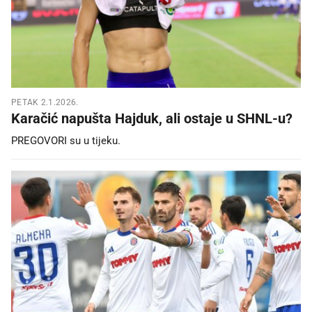
PETAK 2.1.2026.
Karačić napušta Hajduk, ali ostaje u SHNL-u?
PREGOVORI su u tijeku.