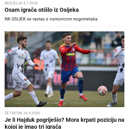
NEDJELJA 5.7.2026.
Osam igrača otišlo iz Osijeka
NK OSIJEK se rastao s osmoricom nogometaša.
ČETVRTAK 16.4.2026.
Je li Hajduk pogriješio? Mora krpati poziciju na
kojoj je imao tri igrača