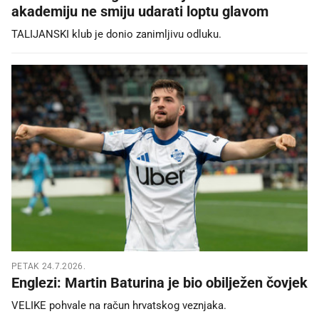
akademiju ne smiju udarati loptu glavom
TALIJANSKI klub je donio zanimljivu odluku.
PETAK 24.7.2026.
Englezi: Martin Baturina je bio obilježen čovjek
VELIKE pohvale na račun hrvatskog veznjaka.