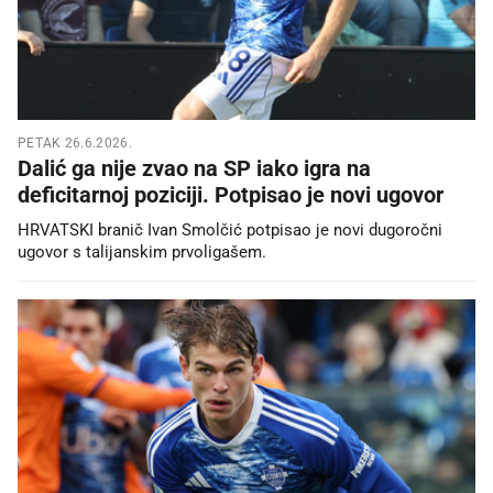
PETAK 26.6.2026.
Dalić ga nije zvao na SP iako igra na
deficitarnoj poziciji. Potpisao je novi ugovor
HRVATSKI branič Ivan Smolčić potpisao je novi dugoročni
ugovor s talijanskim prvoligašem.