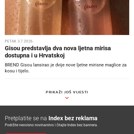
PETAK 3.7.2026.
Gisou predstavlja dva nova ljetna mirisa
dostupna i u Hrvatskoj
BREND Gisou lansirao je dvije nove ljetne mirisne maglice za
kosu i tijelo.
PRIKAŽI JOŠ VIJESTI
Pretplatite se na
Index bez reklama
Podržite neovisno novinarstvo i čitajte Index bez bannera.