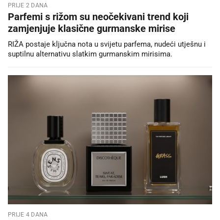
PRIJE 2 DANA
Parfemi s rižom su neočekivani trend koji
zamjenjuje klasične gurmanske mirise
RIŽA postaje ključna nota u svijetu parfema, nudeći utješnu i
suptilnu alternativu slatkim gurmanskim mirisima.
PRIJE 4 DANA