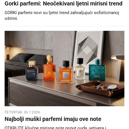
Gorki parfemi: Neočekivani ljetni mirisni trend
GORKI parfemi novi su ljetni trend zahvaljujući sofisticiranoj
oštrini.
ČETVRTAK 30.7.2026.
Najbolji muški parfemi imaju ove note
OTKRIJTE ključne mirisne note poput ouda, vetivera i