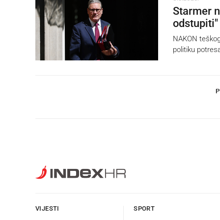
Starmer n
odstupiti"
NAKON teškog p
politiku potre
P
VIJESTI
SPORT