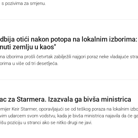
 s pozivima za smjenu.
dbija otići nakon potopa na lokalnim izborima:
nuti zemlju u kaos"
 izborima prošli četvrtak zabilježili najgori poraz neke vladajuće str
orima u više od tri desetljeća.
ac za Starmera. Izazvala ga bivša ministrica
ijer Keir Starmer, oporavljajući se od teškog poraza na lokalnim izb
vim udarcem svom vodstvu, kada je bivša ministrica najavila da će g
išu poziciju u stranci ako se nitko drugi ne javi.