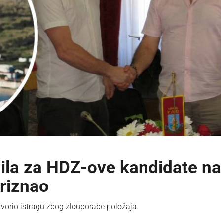
dila za HDZ-ove kandidate na
priznao
otvorio istragu zbog zlouporabe položaja.