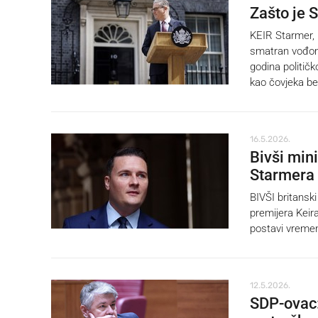
Zašto je 
KEIR Starmer, 
smatran vođom 
godina političk
kao čovjeka bez
16.5.2026.
Bivši mini
Starmera
BIVŠI britanski
premijera Keir
postavi vremen
12.5.2026.
SDP-ovac: