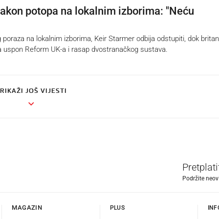
akon potopa na lokalnim izborima: "Neću
oraza na lokalnim izborima, Keir Starmer odbija odstupiti, dok brita
sa uspon Reform UK-a i rasap dvostranačkog sustava.
RIKAŽI JOŠ VIJESTI
Pretplat
Podržite neov
MAGAZIN
PLUS
INF