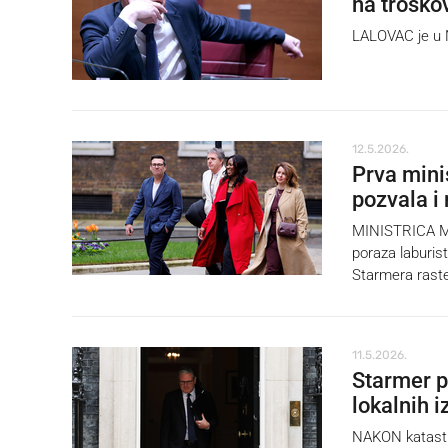
na troško
LALOVAC je u N
12.5.2026.
Prva mini
pozvala i
MINISTRICA Mia
poraza laburist
Starmera rast
11.5.2026.
Starmer p
lokalnih i
NAKON katastrof