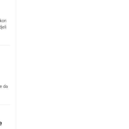
akon
jeli
de da
e