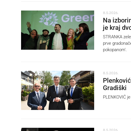
8.5.2026.
Na izborim
je kraj dv
STRANKA zelenih
prve gradonačel
pokopanom'.
8.5.2026.
Plenković
Gradiški
PLENKOVIĆ je u
8.5.2026.