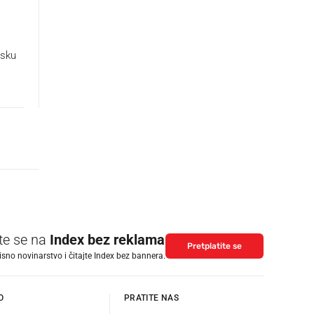
nsku
ite se na
Index bez reklama
Pretplatite se
isno novinarstvo i čitajte Index bez bannera.
O
PRATITE NAS