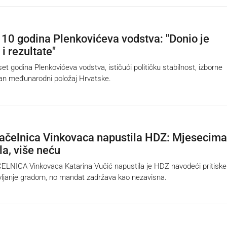
 10 godina Plenkovićeva vodstva: "Donio je
 i rezultate"
t godina Plenkovićeva vodstva, ističući političku stabilnost, izborne
an međunarodni položaj Hrvatske.
čelnica Vinkovaca napustila HDZ: Mjesecima
la, više neću
ICA Vinkovaca Katarina Vučić napustila je HDZ navodeći pritiske 
vljanje gradom, no mandat zadržava kao nezavisna.