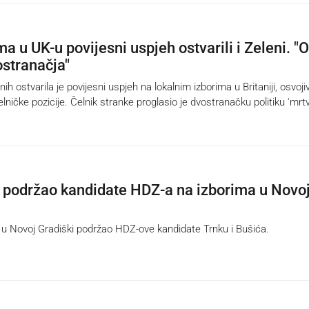
a u UK-u povijesni uspjeh ostvarili i Zeleni. "
ostranačja"
 ostvarila je povijesni uspjeh na lokalnim izborima u Britaniji, osvoji
ničke pozicije. Čelnik stranke proglasio je dvostranačku politiku 'mrt
 podržao kandidate HDZ-a na izborima u Novo
 Novoj Gradiški podržao HDZ-ove kandidate Trnku i Bušića.