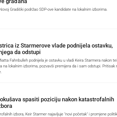
ve građana
ovoj Gradiški podržao SDP-ove kandidate na lokalnim izborima.
strica iz Starmerove vlade podnijela ostavku,
 njega da odstupi
tta Fahnbulleh podnijela je ostavku u vladi Keira Starmera nakon te
a na lokalnim izborima, pozvavši premijera da i sam odstupi. Pritisak 
e.
okušava spasiti poziciju nakon katastrofalnih
zbora
alnih izbora, Keir Starmer najavljuje "novi početak" i promjene politik