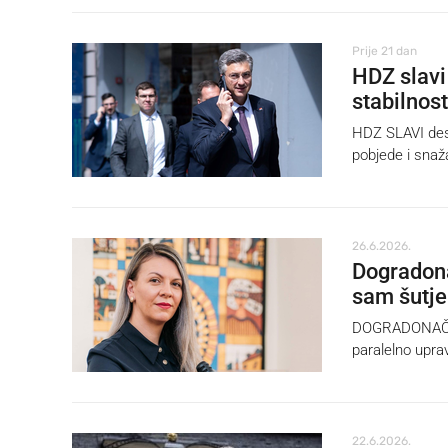
Prije 21 dan
HDZ slavi
stabilnost
HDZ SLAVI dese
pobjede i snaž
26.6.2026.
Dogradona
sam šutje
DOGRADONAČELN
paralelno upra
22.6.2026.