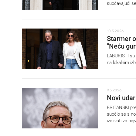
suočavajući se
10.5.2026.
Starmer o
"Neću gur
LABURISTI su na
na lokalnim izb
9.5.2026.
Novi udar
BRITANSKI prem
suočio se s no
izazvati za najv