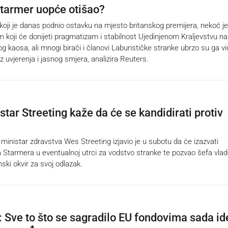
Starmer uopće otišao?
koji je danas podnio ostavku na mjesto britanskog premijera, nekoć je
koji će donijeti pragmatizam i stabilnost Ujedinjenom Kraljevstvu n
og kaosa, ali mnogi birači i članovi Laburističke stranke ubrzo su ga vid
 uvjerenja i jasnog smjera, analizira Reuters.
star Streeting kaže da će se kandidirati protiv
 ministar zdravstva Wes Streeting izjavio je u subotu da će izazvati
a Starmera u eventualnoj utrci za vodstvo stranke te pozvao šefa vla
ski okvir za svoj odlazak.
 Sve to što se sagradilo EU fondovima sada id