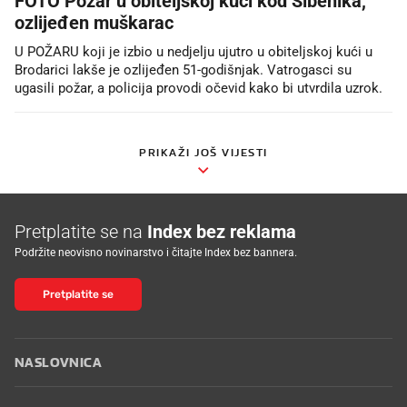
FOTO Požar u obiteljskoj kući kod Šibenika,
ozlijeđen muškarac
U POŽARU koji je izbio u nedjelju ujutro u obiteljskoj kući u
Brodarici lakše je ozlijeđen 51-godišnjak. Vatrogasci su
ugasili požar, a policija provodi očevid kako bi utvrdila uzrok.
PRIKAŽI JOŠ VIJESTI
Pretplatite se na
Index bez reklama
Podržite neovisno novinarstvo i čitajte Index bez bannera.
Pretplatite se
NASLOVNICA