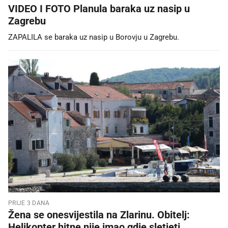
VIDEO I FOTO Planula baraka uz nasip u
Zagrebu
ZAPALILA se baraka uz nasip u Borovju u Zagrebu.
PRIJE 3 DANA
Žena se onesvijestila na Zlarinu. Obitelj:
Helikopter hitne nije imao gdje sletjeti