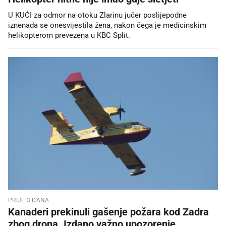
U KUĆI za odmor na otoku Zlarinu jučer poslijepodne
iznenada se onesvijestila žena, nakon čega je medicinskim
helikopterom prevezena u KBC Split.
PRIJE 3 DANA
Kanaderi prekinuli gašenje požara kod Zadra
zbog drona. Izdano važno upozorenje