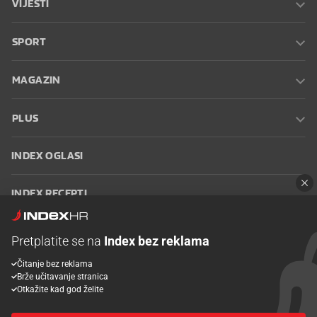
VIJESTI
SPORT
MAGAZIN
PLUS
INDEX OGLASI
INDEX RECEPTI
INFO
Pretplatite se na
Index bez reklama
Čitanje bez reklama
Oglašavanje
Zaposli se na Indexu
Kontakt
Impressum
Uvjeti
Brže učitavanje stranica
korištenja
Postavke kolačića
Otkažite kad god želite