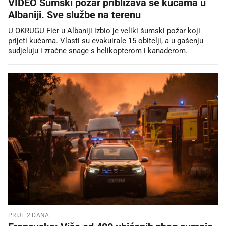
VIDEO Šumski požar približava se kućama u
Albaniji. Sve službe na terenu
U OKRUGU Fier u Albaniji izbio je veliki šumski požar koji
prijeti kućama. Vlasti su evakuirale 15 obitelji, a u gašenju
sudjeluju i zračne snage s helikopterom i kanaderom.
PRIJE 2 DANA