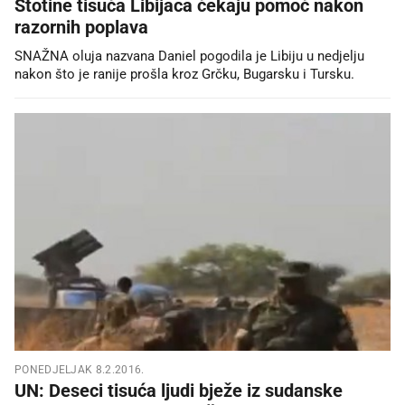
Stotine tisuća Libijaca čekaju pomoć nakon
razornih poplava
SNAŽNA oluja nazvana Daniel pogodila je Libiju u nedjelju
nakon što je ranije prošla kroz Grčku, Bugarsku i Tursku.
PONEDJELJAK 8.2.2016.
UN: Deseci tisuća ljudi bježe iz sudanske