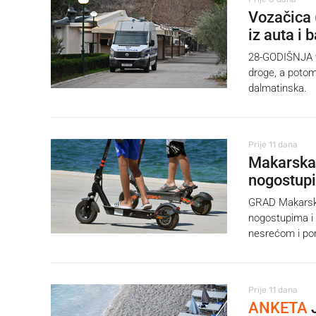
Vozačica 
iz auta i 
28-GODIŠNJA vo
droge, a potom 
dalmatinska.
Prije 11 dana
Makarska 
nogostup
GRAD Makarska 
nogostupima i
nesrećom i por
Prije 11 dana
ANKETA
J