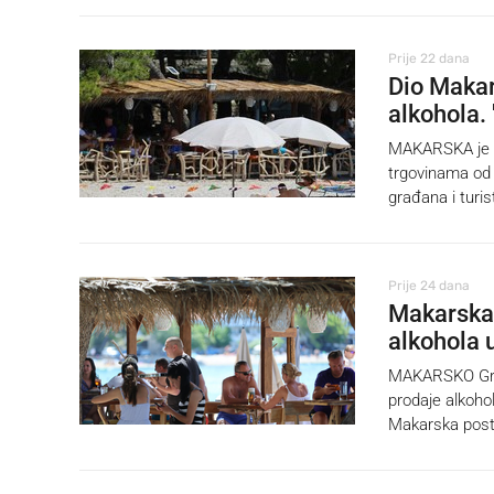
Prije 22 dana
Dio Makar
alkohola.
MAKARSKA je ka
trgovinama od 2
građana i turis
Prije 24 dana
Makarska 
alkohola 
MAKARSKO Grads
prodaje alkohol
Makarska postaj