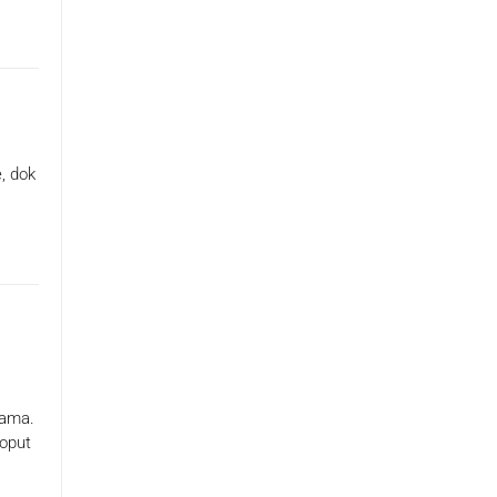
, dok
nama.
poput