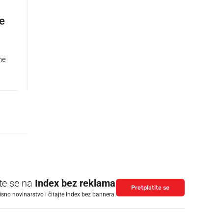
je
ne
ite se na
Index bez reklama
Pretplatite se
isno novinarstvo i čitajte Index bez bannera.