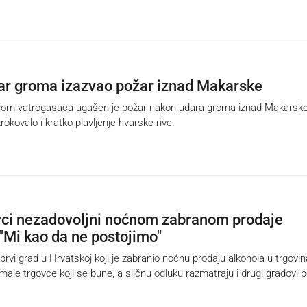
r groma izazvao požar iznad Makarske
om vatrogasaca ugašen je požar nakon udara groma iznad Makarske
rokovalo i kratko plavljenje hvarske rive.
vci nezadovoljni noćnom zabranom prodaje
 "Mi kao da ne postojimo"
vi grad u Hrvatskoj koji je zabranio noćnu prodaju alkohola u trgovi
ale trgovce koji se bune, a sličnu odluku razmatraju i drugi gradovi 