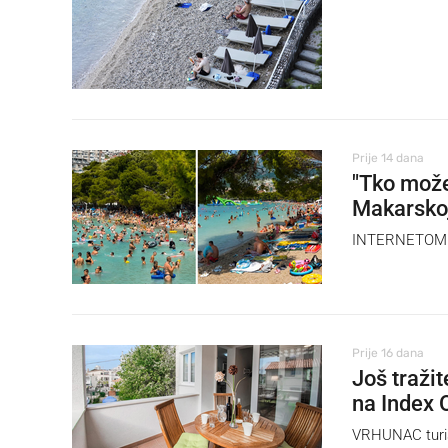
Prije 14 dana
"Tko može
Makarskoj
INTERNETOM se
Prije 16 dana
Još traži
na Index 
VRHUNAC turis