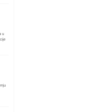
a u
cije
enju