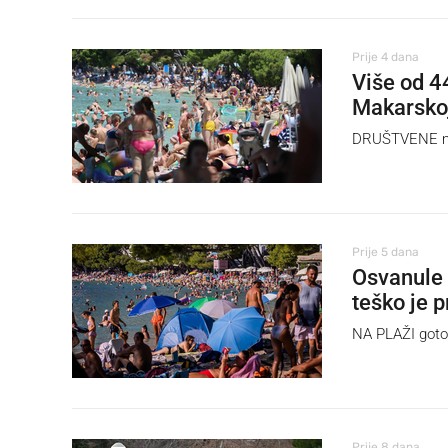
Prije 4 dana
Više od 44
Makarskoj
DRUŠTVENE mrež
Prije 5 dana
Osvanule 
teško je 
NA PLAŽI goto
Prije 8 dana