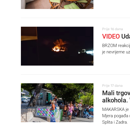
Prije 16 dana
VIDEO
Uda
BRZOM reakcij
je nevrijeme uz
Prije 17 dana
Mali trgo
alkohola.
MAKARSKA je pr
Mjera pogađa m
Splita i Zadra.