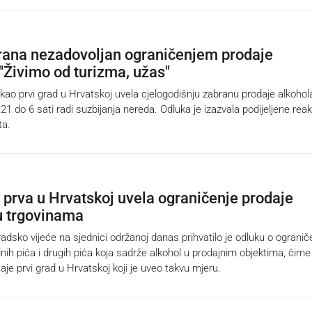
ana nezadovoljan ograničenjem prodaje
 "Živimo od turizma, užas"
o prvi grad u Hrvatskoj uvela cjelogodišnju zabranu prodaje alkohol
1 do 6 sati radi suzbijanja nereda. Odluka je izazvala podijeljene reak
ta.
prva u Hrvatskoj uvela ograničenje prodaje
u trgovinama
ko vijeće na sjednici održanoj danas prihvatilo je odluku o ogranič
nih pića i drugih pića koja sadrže alkohol u prodajnim objektima, čime
e prvi grad u Hrvatskoj koji je uveo ​takvu mjeru.