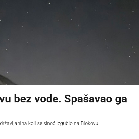
vu bez vode. Spašavao ga
 državljanina koji se sinoć izgubio na Biokovu.