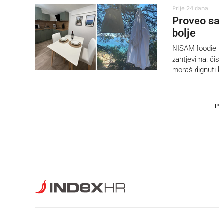
Prije 24 dana
Proveo sam
bolje
NISAM foodie n
zahtjevima: či
moraš dignuti k
P