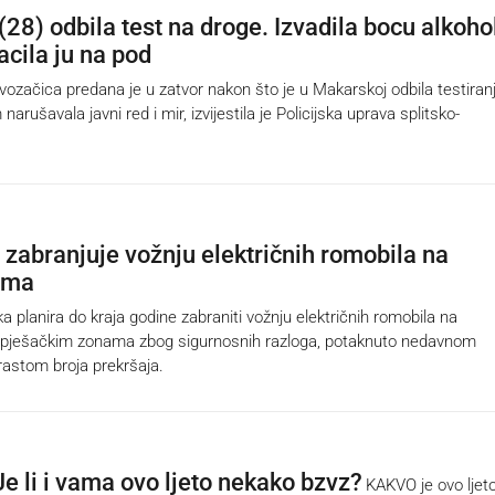
(28) odbila test na droge. Izvadila bocu alkoho
bacila ju na pod
začica predana je u zatvor nakon što je u Makarskoj odbila testiran
narušavala javni red i mir, izvijestila je Policijska uprava splitsko-
zabranjuje vožnju električnih romobila na
ima
planira do kraja godine zabraniti vožnju električnih romobila na
 pješačkim zonama zbog sigurnosnih razloga, potaknuto nedavnom
astom broja prekršaja.
e li i vama ovo ljeto nekako bzvz?
KAKVO je ovo ljet