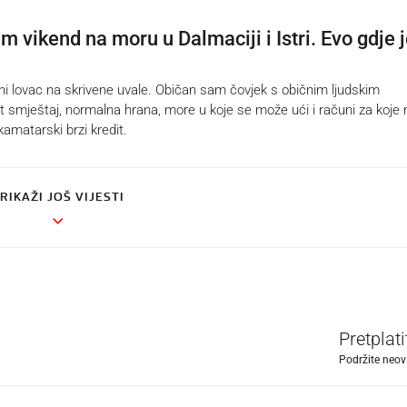
 vikend na moru u Dalmaciji i Istri. Evo gdje 
i lovac na skrivene uvale. Običan sam čovjek s običnim ljudskim
st smještaj, normalna hrana, more u koje se može ući i računi za koje 
amatarski brzi kredit.
RIKAŽI JOŠ VIJESTI
Pretplat
Podržite neov