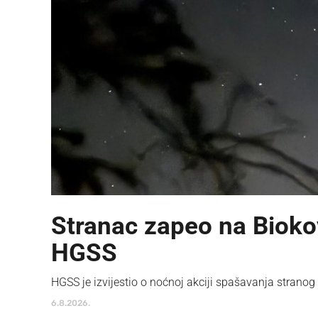
Stranac zapeo na Bioko
HGSS
HGSS je izvijestio o noćnoj akciji spašavanja stranog
6.8.2026.