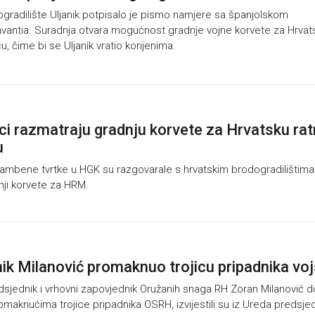
radilište Uljanik potpisalo je pismo namjere sa španjolskom
vantia. Suradnja otvara mogućnost gradnje vojne korvete za Hrvat
u, čime bi se Uljanik vratio korijenima.
i razmatraju gradnju korvete za Hrvatsku ra
u
mbene tvrtke u HGK su razgovarale s hrvatskim brodogradilištima
ji korvete za HRM.
ik Milanović promaknuo trojicu pripadnika vo
sjednik i vrhovni zapovjednik Oružanih snaga RH Zoran Milanović d
omaknućima trojice pripadnika OSRH, izvijestili su iz Ureda predsje