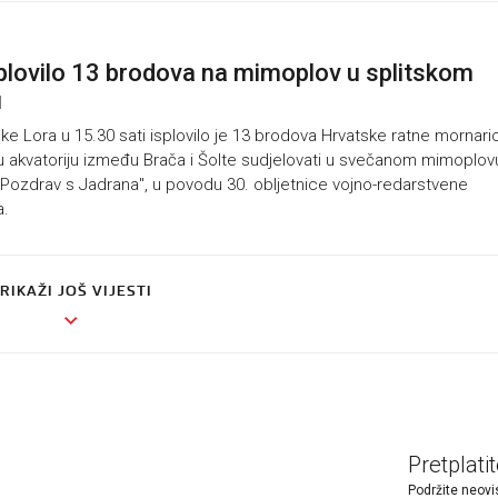
splovilo 13 brodova na mimoplov u splitskom
u
ke Lora u 15.30 sati isplovilo je 13 brodova Hrvatske ratne mornari
 u akvatoriju između Brača i Šolte sudjelovati u svečanom mimoplov
Pozdrav s Jadrana", u povodu 30. obljetnice vojno-redarstvene
a.
RIKAŽI JOŠ VIJESTI
Pretplati
Podržite neovi