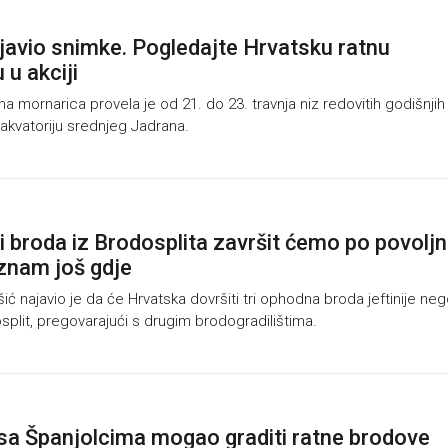
vio snimke. Pogledajte Hrvatsku ratnu
 u akciji
 mornarica provela je od 21. do 23. travnja niz redovitih godišnjih
u akvatoriju srednjeg Jadrana.
i broda iz Brodosplita završit ćemo po povoljn
 znam još gdje
ć najavio je da će Hrvatska dovršiti tri ophodna broda jeftinije neg
osplit, pregovarajući s drugim brodogradilištima.
i sa Španjolcima mogao graditi ratne brodove