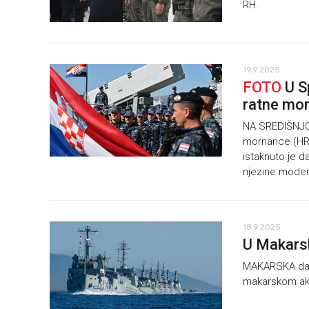
RH.
19.9.2025.
FOTO
U Sp
ratne mor
NA SREDIŠNJOJ
mornarice (HRM
istaknuto je d
njezine moder
18.9.2025.
U Makarsk
MAKARSKA dana
makarskom akv