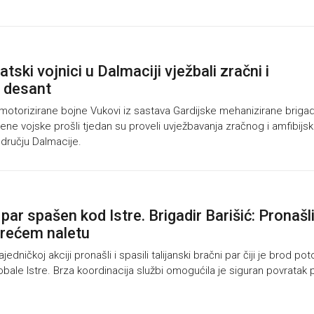
tski vojnici u Dalmaciji vježbali zračni i
i desant
motorizirane bojne Vukovi iz sastava Gardijske mehanizirane briga
ne vojske prošli tjedan su proveli uvježbavanja zračnog i amfibijs
dručju Dalmacije.
 par spašen kod Istre. Brigadir Barišić: Pronašl
trećem naletu
edničkoj akciji pronašli i spasili talijanski bračni par čiji je brod po
ale Istre. Brza koordinacija službi omogućila je siguran povratak 