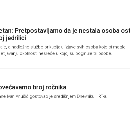
etan: Pretpostavljamo da je nestala osoba os
j jedrilici
aje, a nadležne službe prikupljaju izjave svih osoba koje bi mogle
etljavanju okolnosti nesreće u kojoj su poginule tri osobe.
ovećavamo broj ročnika
ne Ivan Anušić gostovao je središnjem Dnevniku HRT-a.