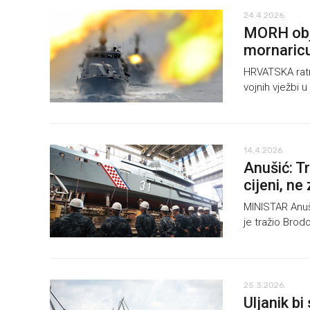
24.4.2026.
MORH obja
mornaricu
HRVATSKA ratna
vojnih vježbi 
14.4.2026.
Anušić: Tr
cijeni, ne
MINISTAR Anuši
je tražio Brod
25.3.2026.
Uljanik b