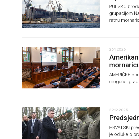
PULSKO brodog
grupacijom Na
ratnu mornaric
26.1.2026.
Amerikanc
mornaric
AMERIČKE obra
mogućoj gradn
29.12.2025.
Predsjedn
HRVATSKI pred
je odluke o pr