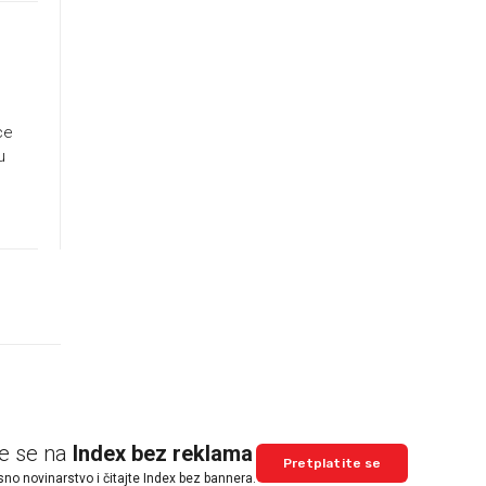
ce
u
te se na
Index bez reklama
Pretplatite se
sno novinarstvo i čitajte Index bez bannera.