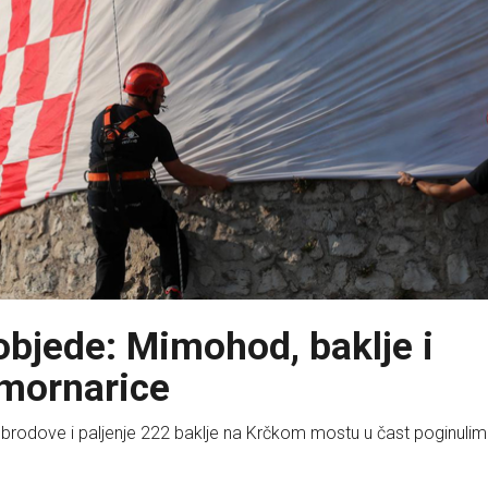
objede: Mimohod, baklje i
 mornarice
brodove i paljenje 222 baklje na Krčkom mostu u čast poginulim