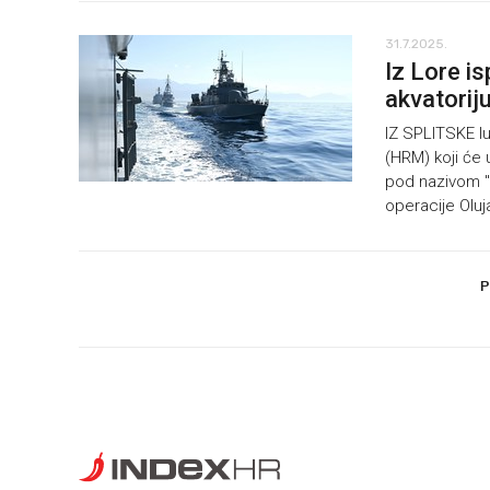
31.7.2025.
Iz Lore i
akvatorij
IZ SPLITSKE lu
(HRM) koji će
pod nazivom "
operacije Oluj
P