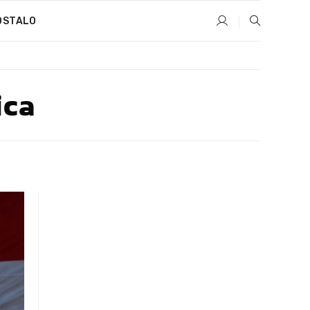
OSTALO
ica