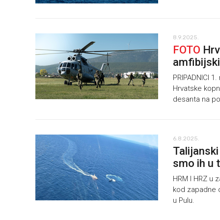
8.9.2025.
FOTO
Hrva
amfibijsk
PRIPADNICI 1. 
Hrvatske kopne
desanta na po
6.8.2025.
Talijanski
smo ih u 
HRM I HRZ u zaj
kod zapadne ob
u Pulu.