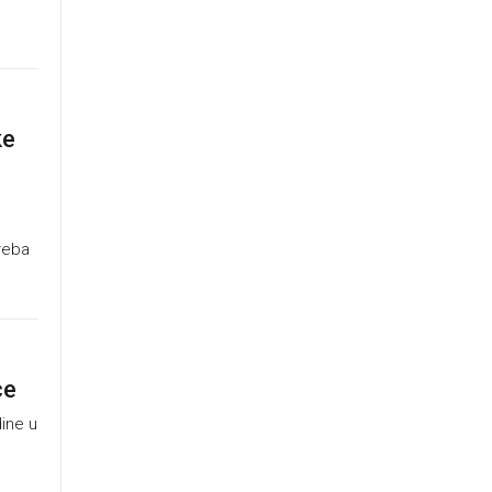
ke
treba
ce
ine u