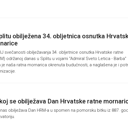
litu obilježena 34. obljetnica osnutka Hrvats
narice
 svečanosti obilježavanja 34. obljetnice osnutka Hrvatske ratne
) održanoj danas u Splitu u vojarni "Admiral Sveto Letica - Barba"
a je naša ratna mornarica okrenuta budućnosti, a naglašena je i po
nizacije.
oj se obilježava Dan Hrvatske ratne mornari
s obilježava Dan HRM-a u spomen na pomorsku bitku iz 887. god
atoriju.