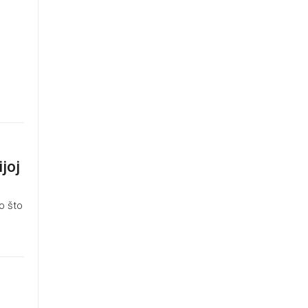
ijoj
o što