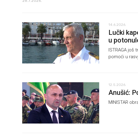
28.7.2026.
14.6.2026.
Lučki kap
u potonulo
ISTRAGA još tr
pomoći u rasvj
12.5.2026.
Anušić: P
MINISTAR obra