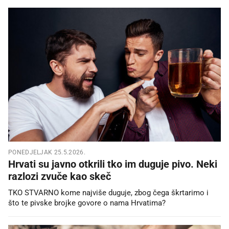
PONEDJELJAK 25.5.2026.
Hrvati su javno otkrili tko im duguje pivo. Neki
razlozi zvuče kao skeč
TKO STVARNO kome najviše duguje, zbog čega škrtarimo i
što te pivske brojke govore o nama Hrvatima?