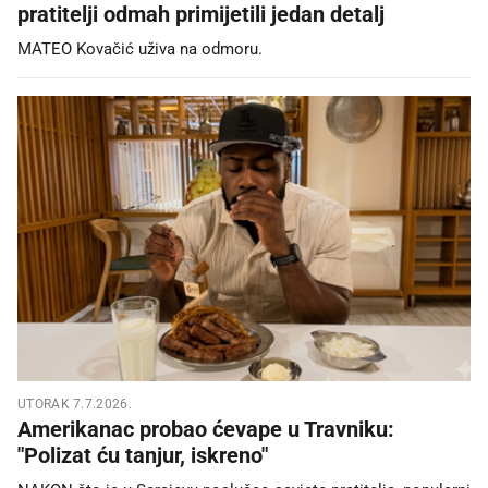
pratitelji odmah primijetili jedan detalj
MATEO Kovačić uživa na odmoru.
UTORAK 7.7.2026.
Amerikanac probao ćevape u Travniku:
"Polizat ću tanjur, iskreno"