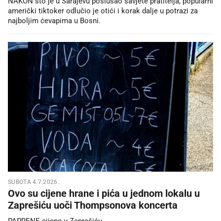
NAKON što je u Sarajevu poslušao savjete pratitelja, popularni
američki tiktoker odlučio je otići i korak dalje u potrazi za
najboljim ćevapima u Bosni.
SUBOTA 4.7.2026.
Ovo su cijene hrane i pića u jednom lokalu u
Zaprešiću uoči Thompsonova koncerta
PAPRENE cijene u Zaprešiću.