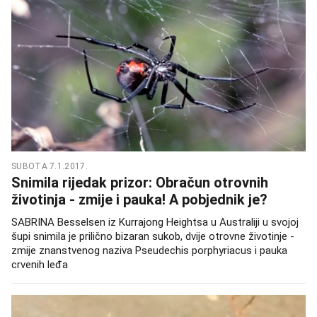
SUBOTA 7.1.2017.
Snimila rijedak prizor: Obračun otrovnih
životinja - zmije i pauka! A pobjednik je?
SABRINA Besselsen iz Kurrajong Heightsa u Australiji u svojoj
šupi snimila je prilično bizaran sukob, dvije otrovne životinje -
zmije znanstvenog naziva Pseudechis porphyriacus i pauka
crvenih leđa