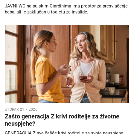
JAVNI WC na pulskim Giardinima ima prostor za presvlačenje
beba, ali je zaključan u toaletu za invalide.
UTORAK 21.7.2026.
Zašto generacija Z krivi roditelje za životne
neuspjehe?
GENERACIJA Z sve češće krivi roditelje za svoje neuspjehe,