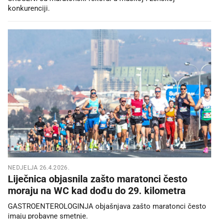
konkurenciji.
NEDJELJA 26.4.2026.
Liječnica objasnila zašto maratonci često
moraju na WC kad dođu do 29. kilometra
GASTROENTEROLOGINJA objašnjava zašto maratonci često
imaju probavne smetnje.