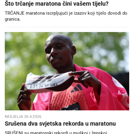
Što trčanje maratona čini vašem tijelu?
TRČANJE maratona iscrpljujući je izazov koji tijelo dovodi do
granica.
NEDJELJA 26.4.2026.
Srušena dva svjetska rekorda u maratonu
SRUŠENI su maratonski rekordi u muškoj i ženskoj