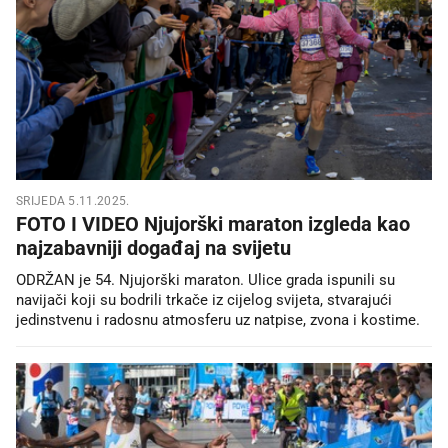
SRIJEDA 5.11.2025.
FOTO I VIDEO Njujorški maraton izgleda kao
najzabavniji događaj na svijetu
ODRŽAN je 54. Njujorški maraton. Ulice grada ispunili su
navijači koji su bodrili trkače iz cijelog svijeta, stvarajući
jedinstvenu i radosnu atmosferu uz natpise, zvona i kostime.