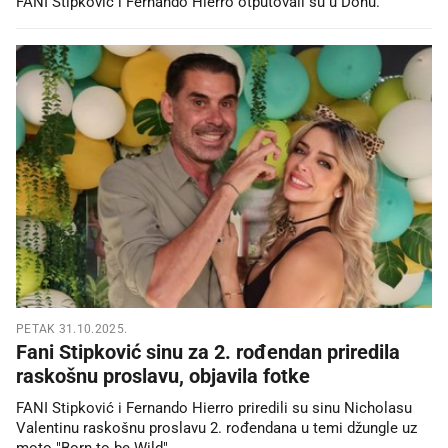
FANI Stipković i Fernando Hierro otputovali su u Dohu.
PETAK 31.10.2025.
Fani Stipković sinu za 2. rođendan priredila
raskošnu proslavu, objavila fotke
FANI Stipković i Fernando Hierro priredili su sinu Nicholasu
Valentinu raskošnu proslavu 2. rođendana u temi džungle uz
moto "Born to be Wild".