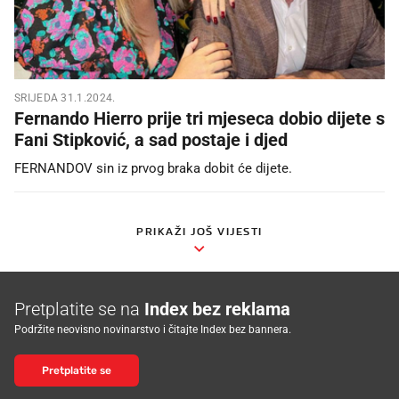
SRIJEDA 31.1.2024.
Fernando Hierro prije tri mjeseca dobio dijete s
Fani Stipković, a sad postaje i djed
FERNANDOV sin iz prvog braka dobit će dijete.
PRIKAŽI JOŠ VIJESTI
Pretplatite se na
Index bez reklama
Podržite neovisno novinarstvo i čitajte Index bez bannera.
Pretplatite se