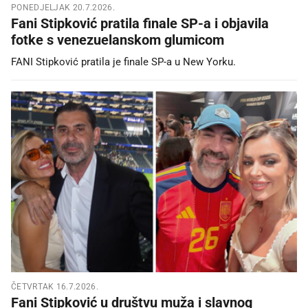
PONEDJELJAK 20.7.2026.
Fani Stipković pratila finale SP-a i objavila
fotke s venezuelanskom glumicom
FANI Stipković pratila je finale SP-a u New Yorku.
ČETVRTAK 16.7.2026.
Fani Stipković u društvu muža i slavnog