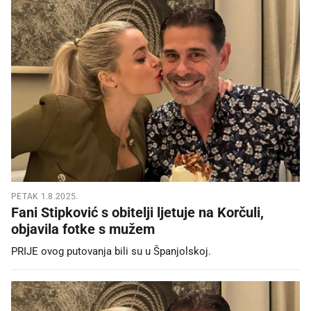
PETAK 1.8.2025.
Fani Stipković s obitelji ljetuje na Korčuli,
objavila fotke s mužem
PRIJE ovog putovanja bili su u Španjolskoj.