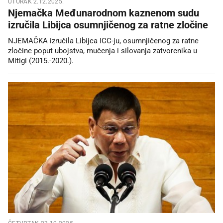
UTORAK 2.12.2025.
Njemačka Međunarodnom kaznenom sudu
izručila Libijca osumnjičenog za ratne zločine
NJEMAČKA izručila Libijca ICC-ju, osumnjičenog za ratne
zločine poput ubojstva, mučenja i silovanja zatvorenika u
Mitigi (2015.-2020.).