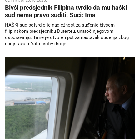
ČETVRTAK 23.10.2025.
Bivši predsjednik Filipina tvrdio da mu haški
sud nema pravo suditi. Suci: Ima
HAŠKI sud potvrdio je nadležnost za suđenje bivšem
filipinskom predsjedniku Duterteu, unatoč njegovom
osporavanju. Time je otvoren put za nastavak suđenja zbog
ubojstava u "ratu protiv droge".