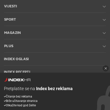
VIJESTI
SPORT
MAGAZIN
PLUS
INDEX OGLASI
INDEX RECEPTI
INFO
Pretplatite se na
Index bez reklama
Čitanje bez reklama
Oglašavanje
Zaposli se na Indexu
Kontakt
Impressum
Uvjeti
Brže učitavanje stranica
korištenja
Postavke kolačića
Otkažite kad god želite