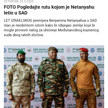
ČETVRTAK 25.9.2025.
FOTO Pogledajte rutu kojom je Netanyahu
letio u SAD
LET IZRAELSKOG premijera Benjamina Netanyahua u SAD
išao je neobičnom rutom kako bi izbjegao zemlje koje bi
mogle provesti nalog za uhićenje Međunarodnog kaznenog
suda zbog ratnih zločina.