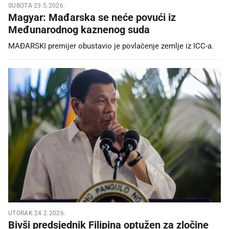
SUBOTA 23.5.2026.
Magyar: Mađarska se neće povući iz
Međunarodnog kaznenog suda
MAĐARSKI premijer obustavio je povlačenje zemlje iz ICC-a.
UTORAK 24.2.2026.
Bivši predsjednik Filipina optužen za zločine