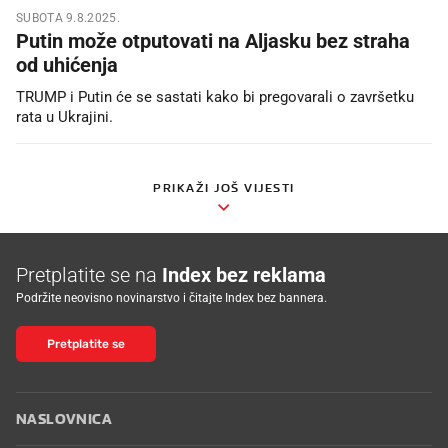
SUBOTA 9.8.2025.
Putin može otputovati na Aljasku bez straha
od uhićenja
TRUMP i Putin će se sastati kako bi pregovarali o završetku
rata u Ukrajini.
PRIKAŽI JOŠ VIJESTI
Pretplatite se na
Index bez reklama
Podržite neovisno novinarstvo i čitajte Index bez bannera.
Pretplatite se
NASLOVNICA