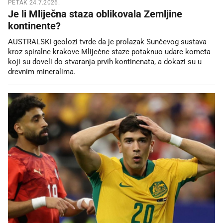
PETAK 24.7.2026.
Je li Mliječna staza oblikovala Zemljine
kontinente?
AUSTRALSKI geolozi tvrde da je prolazak Sunčevog sustava
kroz spiralne krakove Mliječne staze potaknuo udare kometa
koji su doveli do stvaranja prvih kontinenata, a dokazi su u
drevnim mineralima.