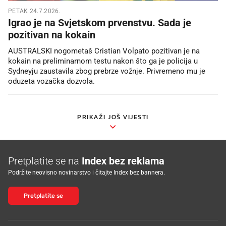
PETAK 24.7.2026.
Igrao je na Svjetskom prvenstvu. Sada je
pozitivan na kokain
AUSTRALSKI nogometaš Cristian Volpato pozitivan je na
kokain na preliminarnom testu nakon što ga je policija u
Sydneyju zaustavila zbog prebrze vožnje. Privremeno mu je
oduzeta vozačka dozvola.
PRIKAŽI JOŠ VIJESTI
Pretplatite se na
Index bez reklama
Podržite neovisno novinarstvo i čitajte Index bez bannera.
Pretplatite se