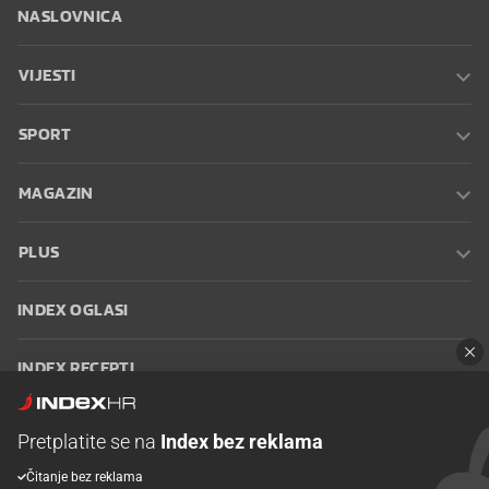
NASLOVNICA
VIJESTI
SPORT
MAGAZIN
PLUS
INDEX OGLASI
INDEX RECEPTI
INFO
Pretplatite se na
Index bez reklama
Čitanje bez reklama
Oglašavanje
Zaposli se na Indexu
Kontakt
Impressum
Uvjeti