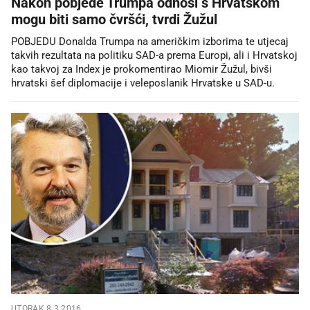
Nakon pobjede Trumpa odnosi s Hrvatskom
mogu biti samo čvršći, tvrdi Žužul
POBJEDU Donalda Trumpa na američkim izborima te utjecaj
takvih rezultata na politiku SAD-a prema Europi, ali i Hrvatskoj
kao takvoj za Index je prokomentirao Miomir Žužul, bivši
hrvatski šef diplomacije i veleposlanik Hrvatske u SAD-u.
UTORAK 8.3.2016.