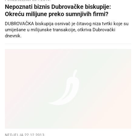
Nepoznati biznis Dubrovačke biskupije:
Okreću milijune preko sumnjivih firmi?
DUBROVAČKA biskupija osnivač je čitavog niza tvrtki koje su
umiješane u milijunske transakcije, otkriva Dubrovački
dnevnik.
NEDJELJA 22.12.2013.