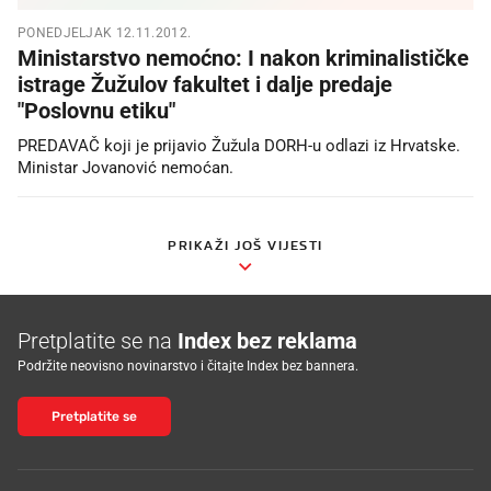
PONEDJELJAK 12.11.2012.
Ministarstvo nemoćno: I nakon kriminalističke
istrage Žužulov fakultet i dalje predaje
"Poslovnu etiku"
PREDAVAČ koji je prijavio Žužula DORH-u odlazi iz Hrvatske.
Ministar Jovanović nemoćan.
PRIKAŽI JOŠ VIJESTI
Pretplatite se na
Index bez reklama
Podržite neovisno novinarstvo i čitajte Index bez bannera.
Pretplatite se