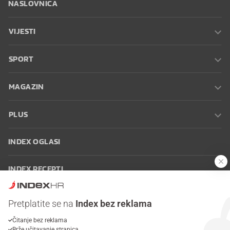
NASLOVNICA
VIJESTI
SPORT
MAGAZIN
PLUS
INDEX OGLASI
INDEX RECEPTI
INFO
Pretplatite se na
Index bez reklama
Čitanje bez reklama
Oglašavanje
Zaposli se na Indexu
Kontakt
Impressum
Uvjeti
Brže učitavanje stranica