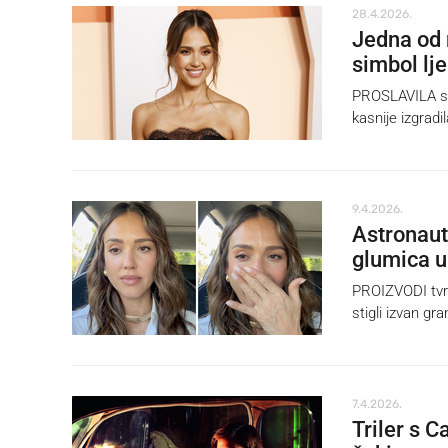
28.4.2026.
Jedna od 
simbol lj
PROSLAVILA se 
kasnije izgradi
9.4.2026.
Astronaut
glumica u
PROIZVODI tvrt
stigli izvan gr
7.4.2026.
Triler s 