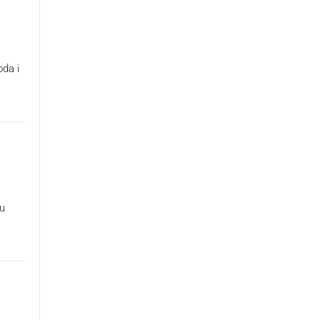
oda i
su