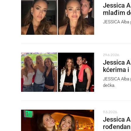
Jessica A
mlađim 
JESSICA Alba p
29.6.2026.
Jessica A
kćerima i
JESSICA Alba p
dečka.
9.6.2026.
Jessica A
rođendan