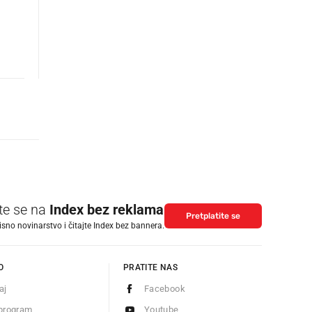
ite se na
Index bez reklama
Pretplatite se
isno novinarstvo i čitajte Index bez bannera.
O
PRATITE NAS
aj
Facebook
program
Youtube