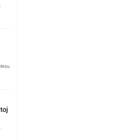
.
elesu.
toj
.