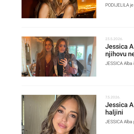
PODIJELILA je d
23.5.2026.
Jessica A
njihovu n
JESSICA Alba i
7.5.2026.
Jessica A
haljini
JESSICA Alba 