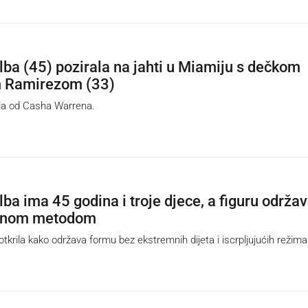
lba (45) pozirala na jahti u Miamiju s dečkom
 Ramirezom (33)
la od Casha Warrena.
ba ima 45 godina i troje djece, a figuru održa
vnom metodom
tkrila kako održava formu bez ekstremnih dijeta i iscrpljujućih režima