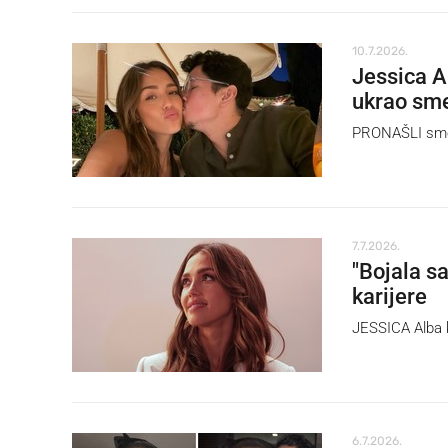
10.7.2026.
Jessica Al
ukrao sme
PRONAŠLI smo
7.7.2026.
"Bojala s
karijere
JESSICA Alba kr
6.7.2026.