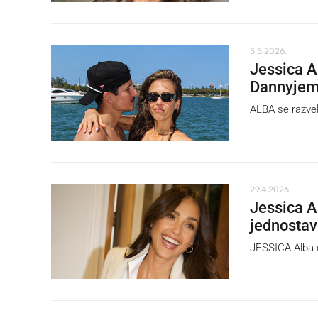
5.5.2026.
Jessica A
Dannyjem
ALBA se razve
29.4.2026.
Jessica Al
jednosta
JESSICA Alba o