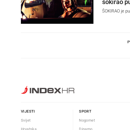
šokirao pu
ŠOKIRAO je publ
P
VIJESTI
SPORT
Svijet
Nogomet
Hrvatska
Dinamo