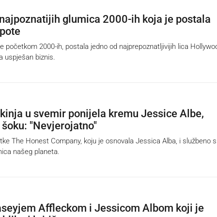
najpoznatijih glumica 2000-ih koja je postala
epote
početkom 2000-ih, postala jedno od najprepoznatljivijih lica Hollywo
la uspješan biznis.
kinja u svemir ponijela kremu Jessice Albe,
 šoku: "Nevjerojatno"
ke The Honest Company, koju je osnovala Jessica Alba, i službeno 
anica našeg planeta.
Caseyjem Affleckom i Jessicom Albom koji je