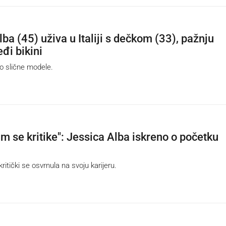
ba (45) uživa u Italiji s dečkom (33), pažnju
đi bikini
 slične modele.
am se kritike": Jessica Alba iskreno o početku
itički se osvrnula na svoju karijeru.