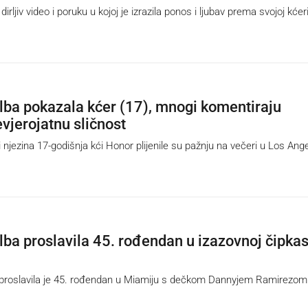
irljiv video i poruku u kojoj je izrazila ponos i ljubav prema svojoj kćeri
lba pokazala kćer (17), mnogi komentiraju
evjerojatnu sličnost
 njezina 17-godišnja kći Honor plijenile su pažnju na večeri u Los Ang
lba proslavila 45. rođendan u izazovnoj čipkas
proslavila je 45. rođendan u Miamiju s dečkom Dannyjem Ramirezom