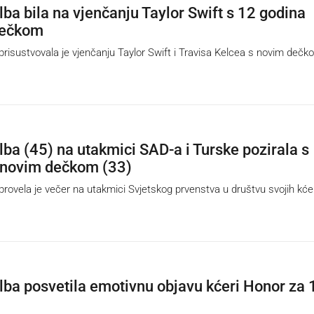
lba bila na vjenčanju Taylor Swift s 12 godina
dečkom
risustvovala je vjenčanju Taylor Swift i Travisa Kelcea s novim dečk
lba (45) na utakmici SAD-a i Turske pozirala s
 novim dečkom (33)
rovela je večer na utakmici Svjetskog prvenstva u društvu svojih kćer
lba posvetila emotivnu objavu kćeri Honor za 