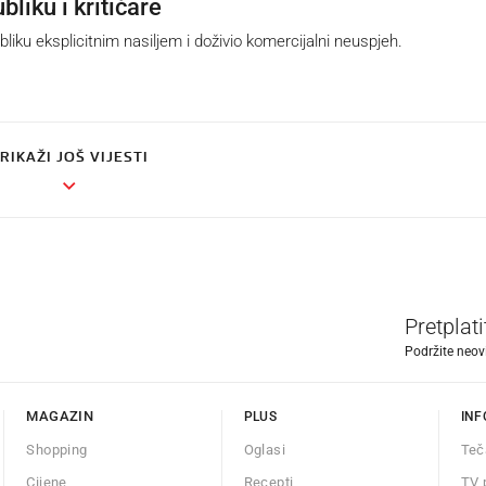
bliku i kritičare
iku eksplicitnim nasiljem i doživio komercijalni neuspjeh.
RIKAŽI JOŠ VIJESTI
Pretplat
Podržite neov
MAGAZIN
PLUS
INF
Shopping
Oglasi
Teč
Cijene
Recepti
TV 