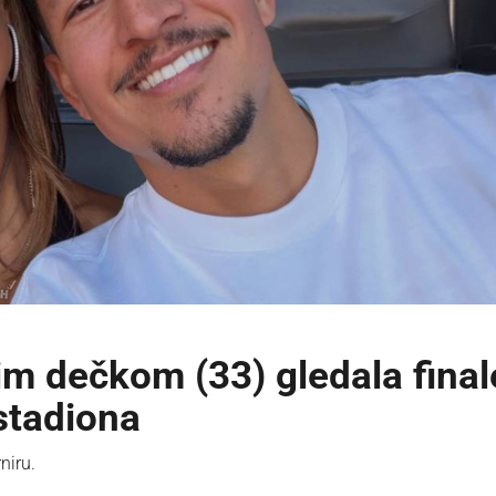
im dečkom (33) gledala final
 stadiona
niru.