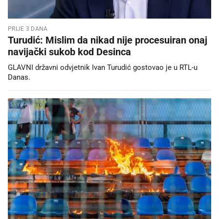
PRIJE 3 DANA
Turudić: Mislim da nikad nije procesuiran onaj
navijački sukob kod Desinca
GLAVNI državni odvjetnik Ivan Turudić gostovao je u RTL-u
Danas.