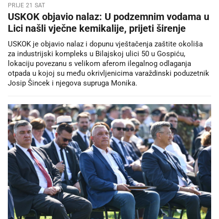
PRIJE 21 SAT
USKOK objavio nalaz: U podzemnim vodama u
Lici našli vječne kemikalije, prijeti širenje
USKOK je objavio nalaz i dopunu vještačenja zaštite okoliša
za industrijski kompleks u Bilajskoj ulici 50 u Gospiću,
lokaciju povezanu s velikom aferom ilegalnog odlaganja
otpada u kojoj su među okrivljenicima varaždinski poduzetnik
Josip Šincek i njegova supruga Monika.