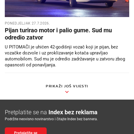
PONEDJELJAK 27.7.2026.
Pijan turirao motor i palio gume. Sud mu
odredio zatvor
U PITOMAČI je uhićen 42-godišnji vozač koji je pijan, bez
vozačke dozvole i uz proklizavanje kotača upravljao
automobilom. Sud mu je odredio zadržavanje u zatvoru zbog
opasnosti od ponavljanja.
PRIKAŽI JOŠ VIJESTI
Pretplatite se na
Index bez reklama
Podržite neovisno novinarstvo i čitajte Index bez bannera.
Pretplatite se