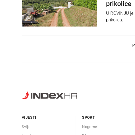
prikolice
U ROVINJU je 6
prikolicu.
P
VIJESTI
SPORT
Svijet
Nogomet