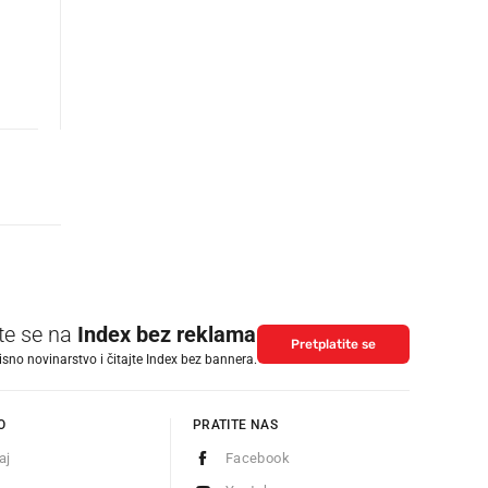
ite se na
Index bez reklama
Pretplatite se
isno novinarstvo i čitajte Index bez bannera.
O
PRATITE NAS
aj
Facebook