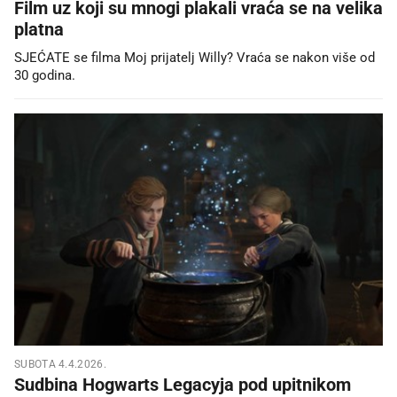
Film uz koji su mnogi plakali vraća se na velika
platna
SJEĆATE se filma Moj prijatelj Willy? Vraća se nakon više od
30 godina.
SUBOTA 4.4.2026.
Sudbina Hogwarts Legacyja pod upitnikom