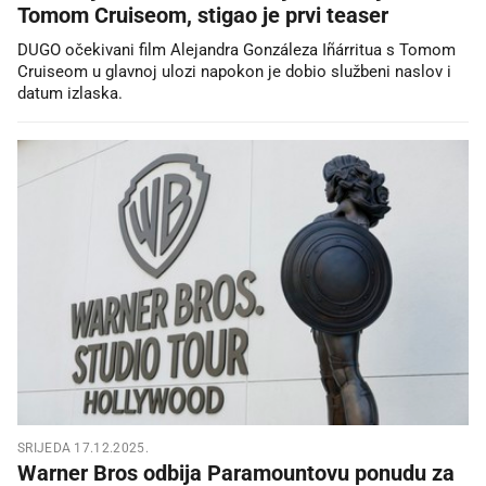
Tomom Cruiseom, stigao je prvi teaser
DUGO očekivani film Alejandra Gonzáleza Iñárritua s Tomom
Cruiseom u glavnoj ulozi napokon je dobio službeni naslov i
datum izlaska.
SRIJEDA 17.12.2025.
Warner Bros odbija Paramountovu ponudu za