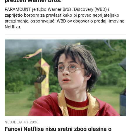
PARAMOUNT je tužio Warner Bros. Discovery (WBD) i
zaprijetio borbom za prevlast kako bi proveo neprijateljsko
preuzimanje, osporavajući WBD-ov dogovor o prodaji imovine
Netflixu.
NEDJELJA 4.1.2026.
Fanovi Netflixa nisu sretni zbog glasina o