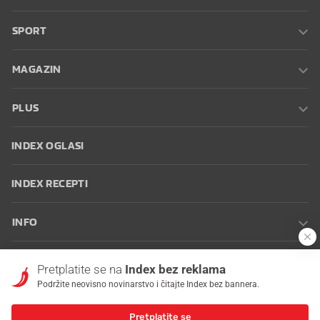
SPORT
MAGAZIN
PLUS
INDEX OGLASI
INDEX RECEPTI
INFO
Oglašavanje
Zaposli se na Indexu
Kontakt
Impressum
Uvjeti
Pretplatite se na
Index bez reklama
korištenja
Postavke kolačića
Podržite neovisno novinarstvo i čitajte Index bez bannera.
Pretplatite se