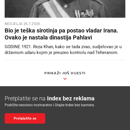
NEDJELJA 26.7.2026.
Bio je teška sirotinja pa postao vladar Irana.
Ovako je nastala dinastija Pahlavi
GODINE 1921. Reza Khan, kako se tada zvao, sudjelovao je u
državnom udaru kojim je preuzeo kontrolu nad Teheranom.
PRIKAŽI JOŠ VIJESTI
Pretplatite se na
Index bez reklama
Podržite neovisno novinarstvo i čitajte Index bez bannera.
Pretplatite se