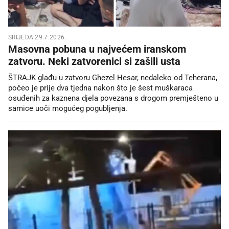
SRIJEDA 29.7.2026.
Masovna pobuna u najvećem iranskom
zatvoru. Neki zatvorenici si zašili usta
ŠTRAJK glađu u zatvoru Ghezel Hesar, nedaleko od Teherana,
počeo je prije dva tjedna nakon što je šest muškaraca
osuđenih za kaznena djela povezana s drogom premješteno u
samice uoči mogućeg pogubljenja.