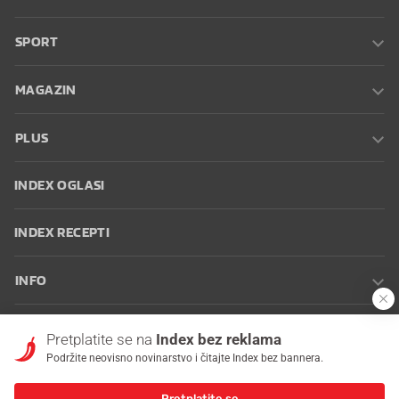
SPORT
MAGAZIN
PLUS
INDEX OGLASI
INDEX RECEPTI
INFO
Oglašavanje
Zaposli se na Indexu
Kontakt
Impressum
Uvjeti
Pretplatite se na
Index bez reklama
korištenja
Postavke kolačića
Podržite neovisno novinarstvo i čitajte Index bez bannera.
Pretplatite se