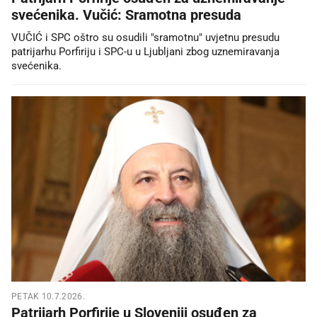
svećenika. Vučić: Sramotna presuda
VUČIĆ i SPC oštro su osudili "sramotnu" uvjetnu presudu
patrijarhu Porfiriju i SPC-u u Ljubljani zbog uznemiravanja
svećenika.
PETAK 10.7.2026.
Patrijarh Porfirije u Sloveniji osuđen za