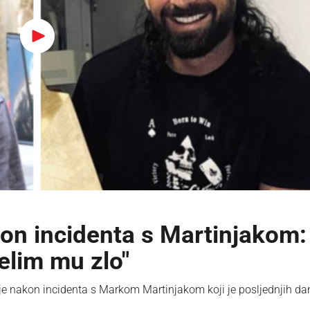
kon incidenta s Martinjakom:
elim mu zlo"
e nakon incidenta s Markom Martinjakom koji je posljednjih da