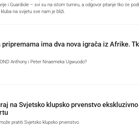
ije i Guardiole – svi su na istom turniru, a odgovor pitanje tko će podi
 kluba na svijetu sve nam je bliži.
 pripremama ima dva nova igrača iz Afrike. T
ND Anthony i Peter Nnaemeka Ugwuodo?
igraj na Svjetsko klupsko prvenstvo ekskluzivno
rtu
že pratiti Svjetsko klupsko prvenstvo.