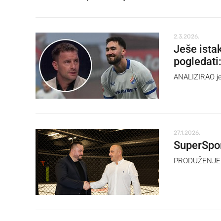
2.3.2026.
Ješe ista
pogledati
ANALIZIRAO je 
27.1.2026.
SuperSpor
PRODUŽENJE su