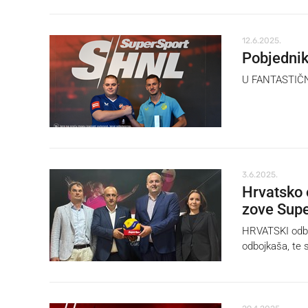
12.6.2025.
Pobjednik
U FANTASTIČNOM
3.6.2025.
Hrvatsko 
zove Supe
HRVATSKI odboj
odbojkaša, te s