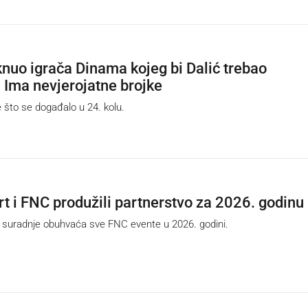
knuo igrača Dinama kojeg bi Dalić trebao
: Ima nevjerojatne brojke
što se događalo u 24. kolu.
t i FNC produžili partnerstvo za 2026. godinu
radnje obuhvaća sve FNC evente u 2026. godini.