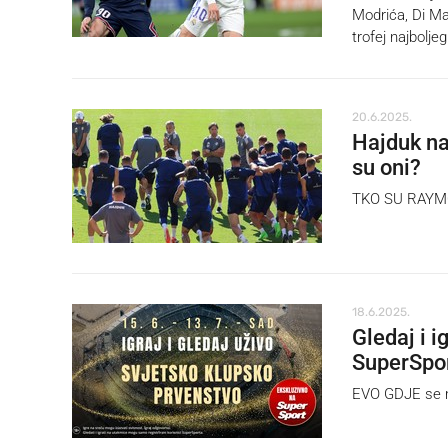
Modrića, Di Mar
trofej najboljeg
20.6.2025.
Hajduk na
su oni?
TKO SU RAYMO
18.6.2025.
Gledaj i 
SuperSpo
EVO GDJE se mo