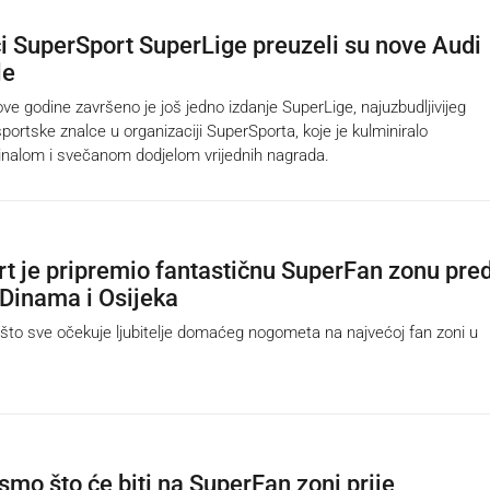
i SuperSport SuperLige preuzeli su nove Audi
le
 godine završeno je još jedno izdanje SuperLige, najuzbudljivijeg
portske znalce u organizaciji SuperSporta, koje je kulminiralo
inalom i svečanom dodjelom vrijednih nagrada.
t je pripremio fantastičnu SuperFan zonu pre
Dinama i Osijeka
o sve očekuje ljubitelje domaćeg nogometa na najvećoj fan zoni u
 smo što će biti na SuperFan zoni prije