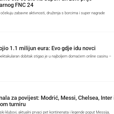
larnog FNC 24
ekuju zabavne aktivnosti, druženja s borcima i super nagrade
jio 1.1 milijun eura: Evo gdje idu novci
ktakularan dobitak stigao je u najboljem domaćem online casinu –
ala za povijest: Modrić, Messi, Chelsea, Inter 
tom turniru
ki klubovi, aktualni prvaci pet kontinenata i legende poput Messija,