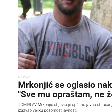
5.6.2026.
Mrkonjić se oglasio na
"Sve mu opraštam, ne ž
TOMISLAV Mrkonjić objavio je opširno javno obraćanj
izazvao veliku pozornost javnosti.