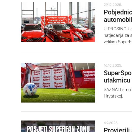
29.12.2025.
Pobjednic
automobi
U PROSINCU ove
natjecanja za s
velikim SuperF
16.10.2025.
SuperSpor
utakmicu 
SAZNALI smo št
Hrvatskoj.
4.9.2025.
Provjerili