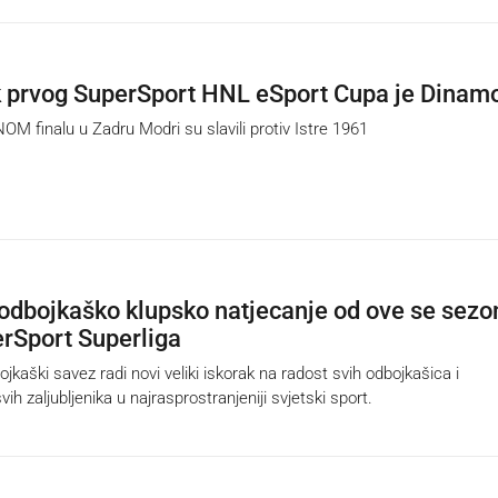
 prvog SuperSport HNL eSport Cupa je Dinam
 finalu u Zadru Modri su slavili protiv Istre 1961
odbojkaško klupsko natjecanje od ove se sezo
rSport Superliga
kaški savez radi novi veliki iskorak na radost svih odbojkašica i
vih zaljubljenika u najrasprostranjeniji svjetski sport.