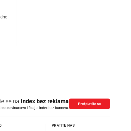
edne
ite se na
Index bez reklama
Pretplatite se
isno novinarstvo i čitajte Index bez bannera.
O
PRATITE NAS