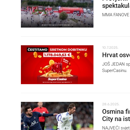
spektaku
MMA FANOVE oč
10.7.2025.
Hrvat osvo
JOŠ JEDAN spe
SuperCasinu.
28.6.2025.
Osmina fin
City na is
NAJVEĆI svjets