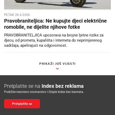
PETAK 26.6.2026.
Pravobraniteljica: Ne kupujte djeci električne
romobile, ne dijelite njihove fotke
PRAVOBRANITELJICA upozorava na brojne ljetne rizike za
djecu, od prometa, kupališta i interneta do neprimjerenog
sadržaja, apelirajući na odgovornost.
PRIKAŽI JOŠ VIJESTI
Pretplatite se na
Index bez reklama
Podržite neovisno novinarstvo i čitajte Index bez bannera.
Pretplatite se