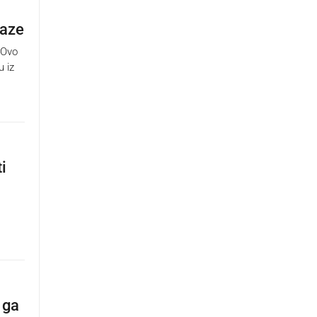
taze
 Ovo
u iz
i
 ga