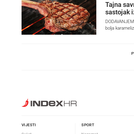
Tajna sav
sastojak 
DODAVANJEM mje
bolja karameli
P
VIJESTI
SPORT