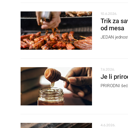
10.6.2026.
Trik za sa
od mesa
JEDAN jednosta
7.6.2026.
Je li prir
PRIRODNI šećer
4.6.2026.