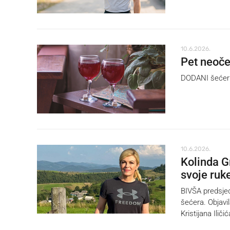
10.6.2026.
Pet neoče
DODANI šećer s
10.6.2026.
Kolinda G
svoje ruke
BIVŠA predsjed
šećera. Objavil
Kristijana Iliči