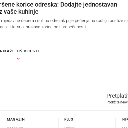
ršene korice odreska: Dodajte jednostavan
iz vaše kuhinje
šavine šećera i soli na odrezak prije pečenja na roštilju postiže s
zacija i tamna, hrskava korica bez prepečenosti.
RIKAŽI JOŠ VIJESTI
Pretplat
Podržite neov
MAGAZIN
PLUS
INF