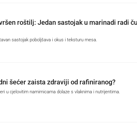
vršen roštilj: Jedan sastojak u marinadi radi č
van sastojak poboljšava i okus i teksturu mesa.
odni šećer zaista zdraviji od rafiniranog?
i u cjelovitim namirnicama dolaze s vlaknima i nutrijentima.