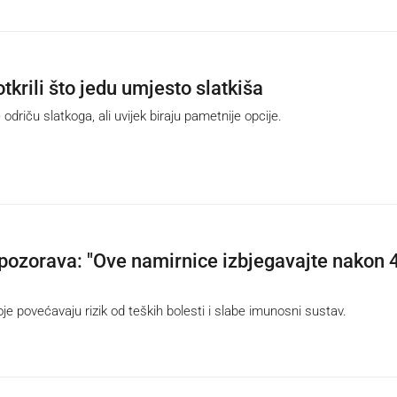
tkrili što jedu umjesto slatkiša
driču slatkoga, ali uvijek biraju pametnije opcije.
upozorava: "Ove namirnice izbjegavajte nakon 
 povećavaju rizik od teških bolesti i slabe imunosni sustav.