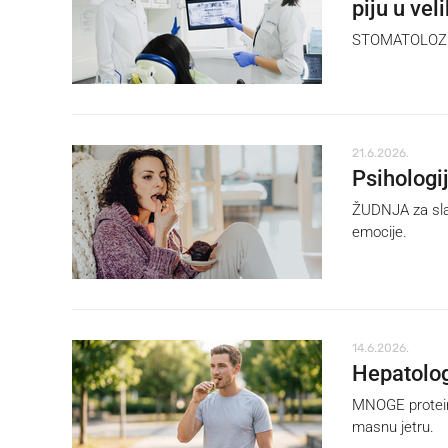
piju u vel
STOMATOLOZI u
21.6.2026.
Psihologi
ŽUDNJA za slat
emocije.
14.6.2026.
Hepatolog
MNOGE proteins
masnu jetru.