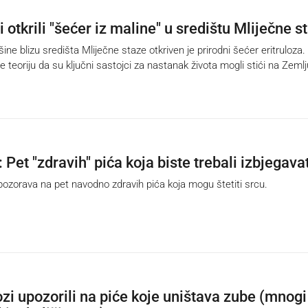
otkrili "šećer iz maline" u središtu Mliječne s
e blizu središta Mliječne staze otkriven je prirodni šećer eritruloza.
e teoriju da su ključni sastojci za nastanak života mogli stići na Zemlj
 Pet "zdravih" pića koja biste trebali izbjegavat
orava na pet navodno zdravih pića koja mogu štetiti srcu.
zi upozorili na piće koje uništava zube (mnogi