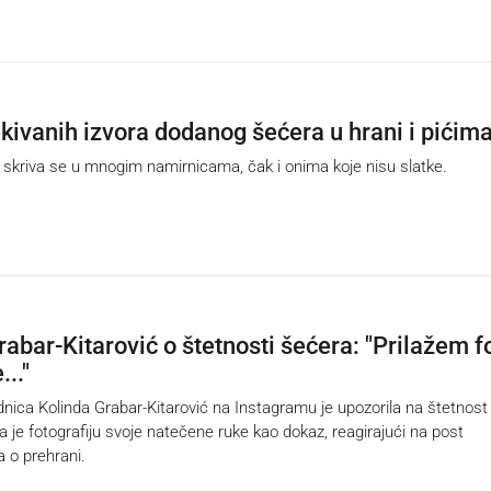
kivanih izvora dodanog šećera u hrani i pićim
kriva se u mnogim namirnicama, čak i onima koje nisu slatke.
rabar-Kitarović o štetnosti šećera: "Prilažem f
..."
nica Kolinda Grabar-Kitarović na Instagramu je upozorila na štetnost
a je fotografiju svoje natečene ruke kao dokaz, reagirajući na post
ća o prehrani.