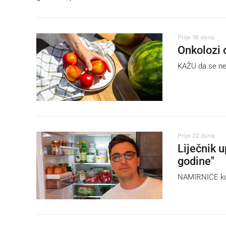
Prije 18 dana
Onkolozi o
KAŽU da se ne o
Prije 22 dana
Liječnik 
godine"
NAMIRNICE koje