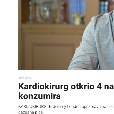
29.7.2026.
Kardiokirurg otkrio 4 n
konzumira
KARDIOKIRURG dr. Jeremy London upozorava na četiri st
gazirana pića.