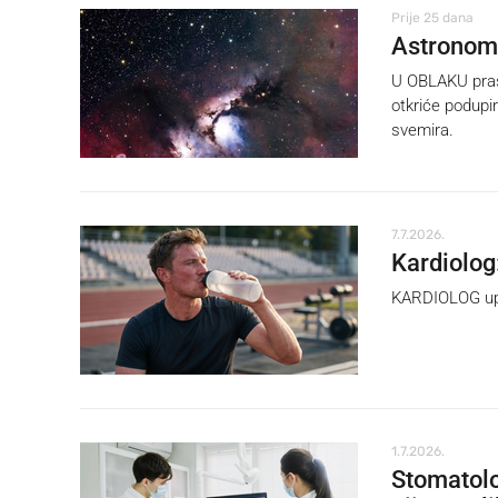
Prije 25 dana
Astronomi 
U OBLAKU prašin
otkriće podupir
svemira.
7.7.2026.
Kardiolog:
KARDIOLOG upoz
1.7.2026.
Stomatolo