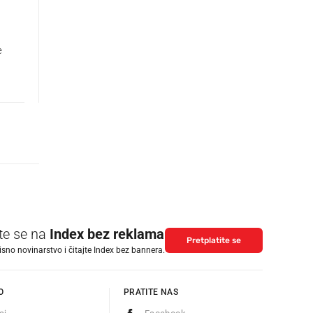
e
ite se na
Index bez reklama
Pretplatite se
isno novinarstvo i čitajte Index bez bannera.
O
PRATITE NAS