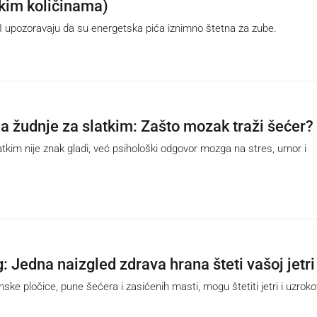
ikim količinama)
pozoravaju da su energetska pića iznimno štetna za zube.
ja žudnje za slatkim: Zašto mozak traži šećer?
kim nije znak gladi, već psihološki odgovor mozga na stres, umor i
: Jedna naizgled zdrava hrana šteti vašoj jetri
ke pločice, pune šećera i zasićenih masti, mogu štetiti jetri i uzroko