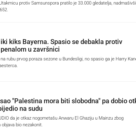
Utakmicu protiv Samsunspora pratilo je 33.000 gledatelja, nadmašivši
652.
iki kiks Bayerna. Spasio se debakla protiv
 penalom u završnici
na rubu prvog poraza sezone u Bundesligi, no spasio ga je Harry Kan
aesterca.
isao "Palestina mora biti slobodna" pa dobio ot
bijedio na sudu
IO da je otkaz nogometašu Anwaru El Ghaziju u Mainzu zbog
h objava bio nezakonit.