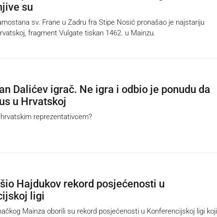
jive su
stana sv. Frane u Zadru fra Stipe Nosić pronašao je najstariju
rvatskoj, fragment Vulgate tiskan 1462. u Mainzu.
an Dalićev igrač. Ne igra i odbio je ponudu da
tus u Hrvatskoj
 hrvatskim reprezentativcem?
šio Hajdukov rekord posjećenosti u
jskoj ligi
čkog Mainza oborili su rekord posjećenosti u Konferencijskoj ligi koji