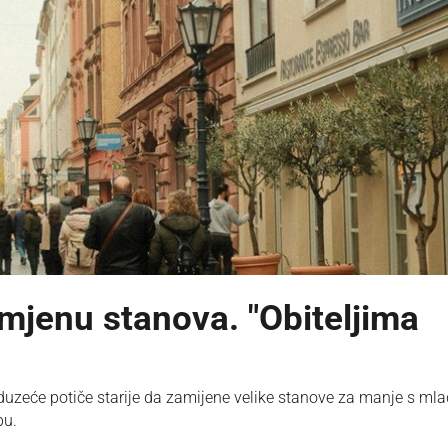
mjenu stanova. "Obiteljima
duzeće potiče starije da zamijene velike stanove za manje s ml
bu.