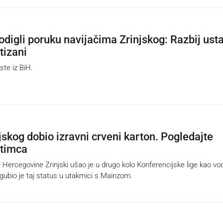
odigli poruku navijačima Zrinjskog: Razbij ust
rtizani
te iz BiH.
jskog dobio izravni crveni karton. Pogledajte
Štimca
Hercegovine Zrinjski ušao je u drugo kolo Konferencijske lige kao v
ubio je taj status u utakmici s Mainzom.