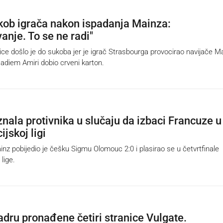
ob igrača nakon ispadanja Mainza:
anje. To se ne radi"
 došlo je do sukoba jer je igrač Strasbourga provocirao navijače Ma
adiem Amiri dobio crveni karton.
znala protivnika u slučaju da izbaci Francuze u
jskoj ligi
 pobijedio je češku Sigmu Olomouc 2:0 i plasirao se u četvrtfinale
lige.
dru pronađene četiri stranice Vulgate.