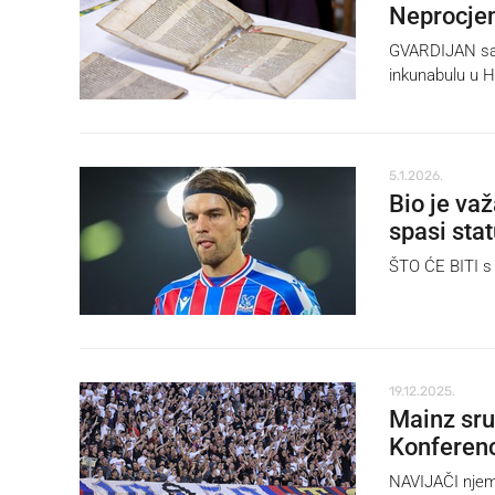
Neprocjen
GVARDIJAN samo
inkunabulu u H
5.1.2026.
Bio je važ
spasi sta
ŠTO ĆE BITI s
19.12.2025.
Mainz sru
Konferenci
NAVIJAČI njema