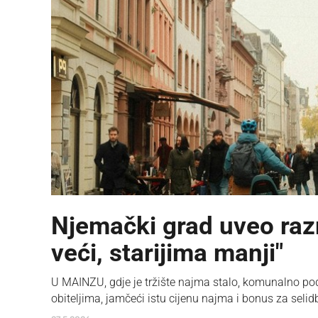
Njemački grad uveo raz
veći, starijima manji"
U MAINZU, gdje je tržište najma stalo, komunalno po
obiteljima, jamčeći istu cijenu najma i bonus za selid