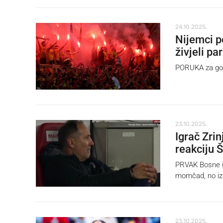
24.10.2025.
Nijemci p
živjeli pa
PORUKA za gos
23.10.2025.
Igrač Zrin
reakciju 
PRVAK Bosne i 
momčad, no izg
23.10.2025.