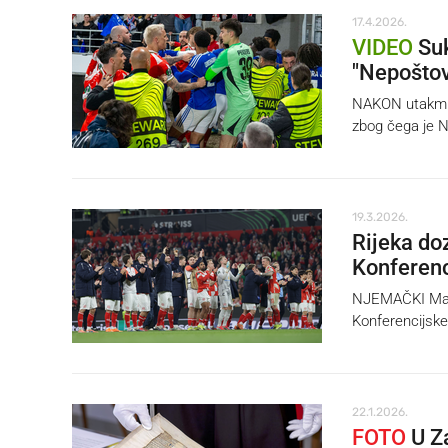
17.4.2026.
VIDEO
Suk
"Nepoštov
NAKON utakmice
zbog čega je N
19.3.2026.
Rijeka do
Konferenci
NJEMAČKI Mainz
Konferencijske 
22.1.2026.
FOTO
U Za