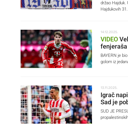
držao Hajduk. 
Hajdukovih 31.
14.12.2025.
VIDEO
Vel
fenjeraša
BAYERN je bio 
golom iz jedan
13.11.2025.
Igrač nap
Sad je po
SUD JE PRESUD
propalestinski