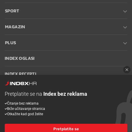
SPORT
MAGAZIN
PLUS
INDEX OGLASI
INDEX RECEPTI
INFO
Pretplatite se na
Index bez reklama
Čitanje bez reklama
Oglašavanje
Zaposli se na Indexu
Kontakt
Impressum
Uvjeti
Brže učitavanje stranica
korištenja
Postavke kolačića
Otkažite kad god želite
Pretplatite se