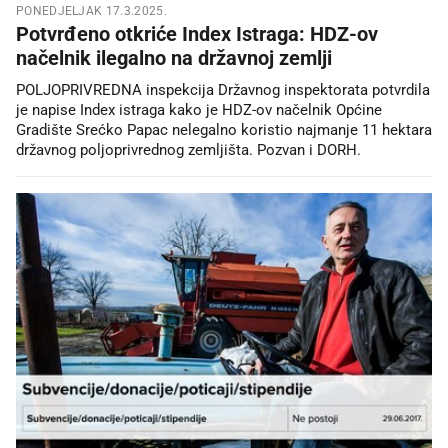
PONEDJELJAK 17.3.2025.
Potvrđeno otkriće Index Istraga: HDZ-ov
načelnik ilegalno na državnoj zemlji
POLJOPRIVREDNA inspekcija Državnog inspektorata potvrdila
je napise Index istraga kako je HDZ-ov načelnik Općine
Gradište Srećko Papac nelegalno koristio najmanje 11 hektara
državnog poljoprivrednog zemljišta. Pozvan i DORH.