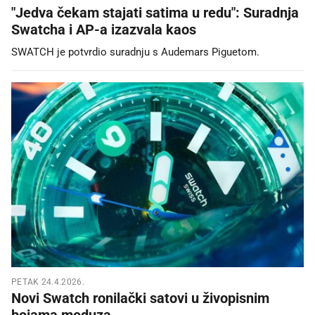
"Jedva čekam stajati satima u redu": Suradnja
Swatcha i AP-a izazvala kaos
SWATCH je potvrdio suradnju s Audemars Piguetom.
PETAK 24.4.2026.
Novi Swatch ronilački satovi u živopisnim
bojama meduza