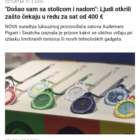
ČETVRTAK 21.5.2026.
"Došao sam sa stolicom i nadom": Ljudi otkrili
zašto čekaju u redu za sat od 400 €
NOVA suradnja luksuznog proizvođača satova Audemars
Piguet i Swatcha izazvala je prizore kakvi se obično viđaju pri
izlasku limitiranih tenisica ili novih tehnoloških gadgeta.