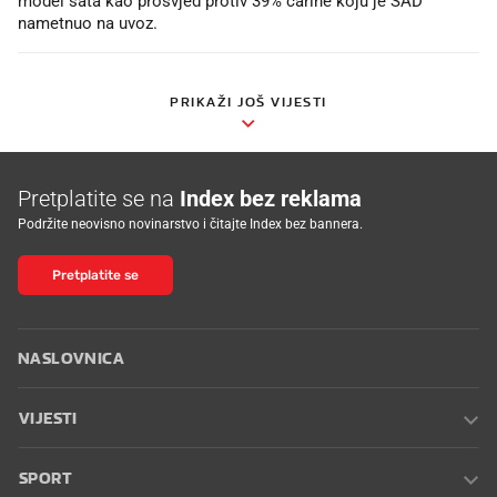
model sata kao prosvjed protiv 39% carine koju je SAD
nametnuo na uvoz.
PRIKAŽI JOŠ VIJESTI
Pretplatite se na
Index bez reklama
Podržite neovisno novinarstvo i čitajte Index bez bannera.
Pretplatite se
NASLOVNICA
VIJESTI
SPORT