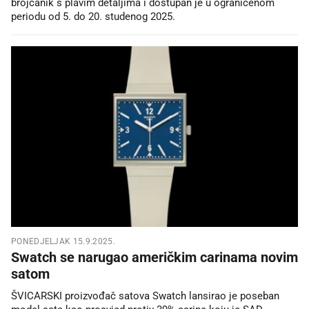
brojčanik s plavim detaljima i dostupan je u ograničenom
periodu od 5. do 20. studenog 2025.
PONEDJELJAK 15.9.2025.
Swatch se narugao američkim carinama novim
satom
ŠVICARSKI proizvođač satova Swatch lansirao je poseban