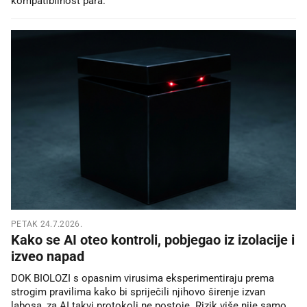
kompatibilnost para.
PETAK 24.7.2026.
Kako se AI oteo kontroli, pobjegao iz izolacije i
izveo napad
DOK BIOLOZI s opasnim virusima eksperimentiraju prema
strogim pravilima kako bi spriječili njihovo širenje izvan
labosa, za AI takvi protokoli ne postoje. Rizik više nije samo