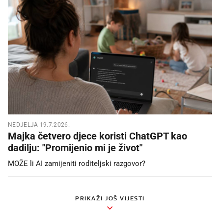
NEDJELJA 19.7.2026.
Majka četvero djece koristi ChatGPT kao
dadilju: "Promijenio mi je život"
MOŽE li AI zamijeniti roditeljski razgovor?
PRIKAŽI JOŠ VIJESTI