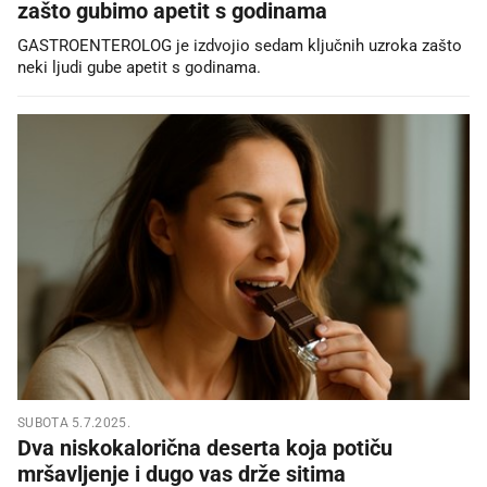
zašto gubimo apetit s godinama
GASTROENTEROLOG je izdvojio sedam ključnih uzroka zašto
neki ljudi gube apetit s godinama.
SUBOTA 5.7.2025.
Dva niskokalorična deserta koja potiču
mršavljenje i dugo vas drže sitima