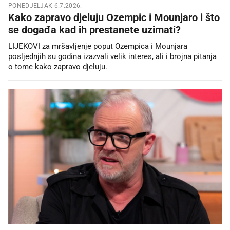
PONEDJELJAK 6.7.2026.
Kako zapravo djeluju Ozempic i Mounjaro i što
se događa kad ih prestanete uzimati?
LIJEKOVI za mršavljenje poput Ozempica i Mounjara
posljednjih su godina izazvali velik interes, ali i brojna pitanja
o tome kako zapravo djeluju.