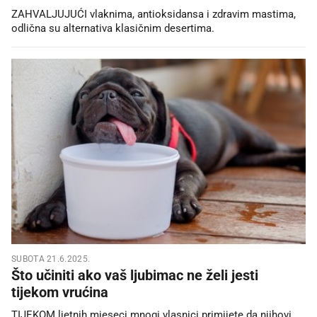
ZAHVALJUJUĆI vlaknima, antioksidansa i zdravim mastima,
odlična su alternativa klasičnim desertima.
SUBOTA 21.6.2025.
Što učiniti ako vaš ljubimac ne želi jesti
tijekom vrućina
TIJEKOM ljetnih mjeseci mnogi vlasnici primijete da njihovi