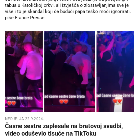
tabua u Katoličkoj crkvi, ali izvješća o zlostavljanjima sve je
više i to je skandal koji će budući papa teško moći ignorirati,
piše France Presse.
NEDJELJA 22.9.2024.
Časne sestre zaplesale na bratovoj svadbi,
video oduševio tisuće na TikToku