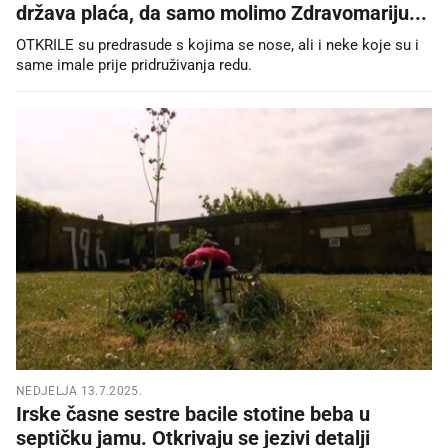
država plaća, da samo molimo Zdravomariju...
OTKRILE su predrasude s kojima se nose, ali i neke koje su i
same imale prije pridruživanja redu.
NEDJELJA 13.7.2025.
Irske časne sestre bacile stotine beba u
septičku jamu. Otkrivaju se jezivi detalji