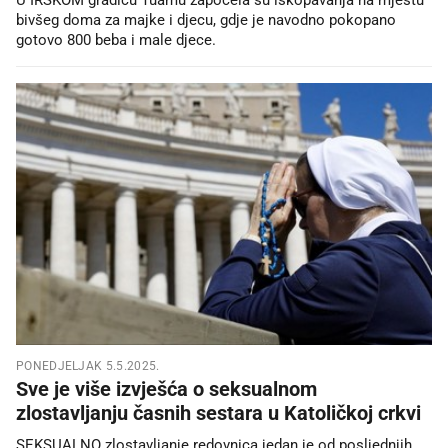
bivšeg doma za majke i djecu, gdje je navodno pokopano
gotovo 800 beba i male djece.
PONEDJELJAK 5.5.2025.
Sve je više izvješća o seksualnom
zlostavljanju časnih sestara u Katoličkoj crkvi
SEKSUALNO zlostavljanje redovnica jedan je od posljednjih