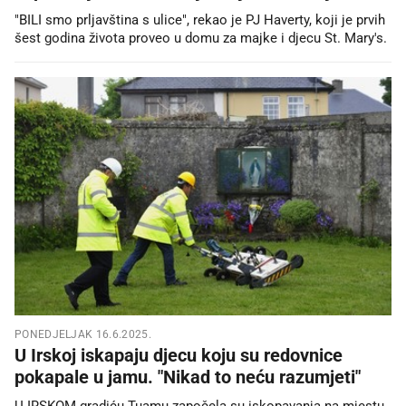
"BILI smo prljavština s ulice", rekao je PJ Haverty, koji je prvih
šest godina života proveo u domu za majke i djecu St. Mary's.
PONEDJELJAK 16.6.2025.
U Irskoj iskapaju djecu koju su redovnice
pokapale u jamu. "Nikad to neću razumjeti"
U IRSKOM gradiću Tuamu započela su iskopavanja na mjestu