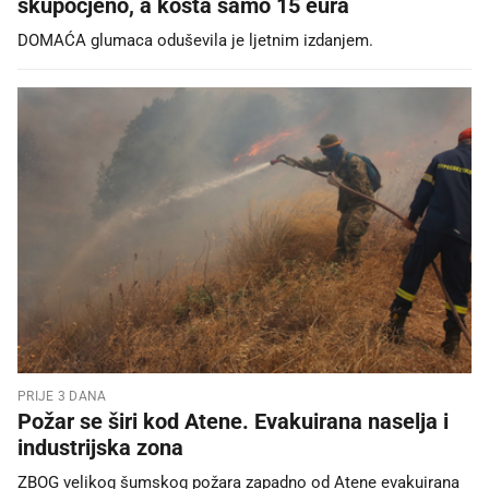
skupocjeno, a košta samo 15 eura
DOMAĆA glumaca oduševila je ljetnim izdanjem.
PRIJE 3 DANA
Požar se širi kod Atene. Evakuirana naselja i
industrijska zona
ZBOG velikog šumskog požara zapadno od Atene evakuirana