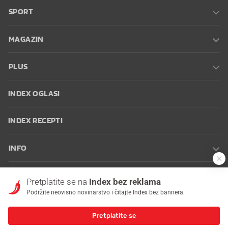
SPORT
MAGAZIN
PLUS
INDEX OGLASI
INDEX RECEPTI
INFO
Oglašavanje
Zaposli se na Indexu
Kontakt
Impressum
Uvjeti
Pretplatite se na
Index bez reklama
korištenja
Postavke kolačića
Podržite neovisno novinarstvo i čitajte Index bez bannera.
Pretplatite se
© 2026 Index