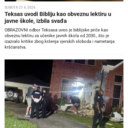
SUBOTA 27.6.2026.
Teksas uvodi Bibliju kao obveznu lektiru u
javne škole, izbila svađa
OBRAZOVNI odbor Teksasa uveo je biblijske priče kao
obveznu lektiru za učenike javnih škola od 2030., što je
izazvalo kritike zbog kršenja vjerskih sloboda i nametanja
kršćanstva.