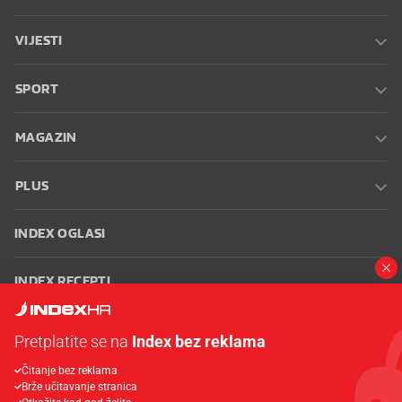
VIJESTI
SPORT
MAGAZIN
PLUS
INDEX OGLASI
INDEX RECEPTI
INFO
Pretplatite se na
Index bez reklama
Čitanje bez reklama
Oglašavanje
Zaposli se na Indexu
Kontakt
Impressum
Uvjeti
Brže učitavanje stranica
korištenja
Postavke kolačića