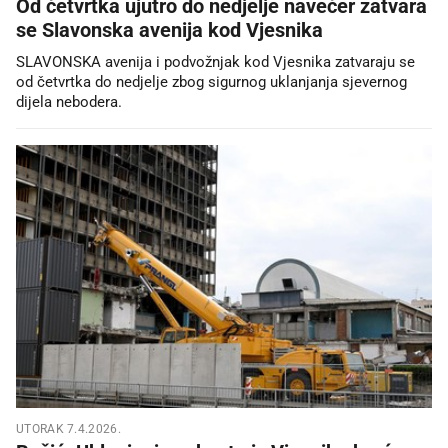
Od četvrtka ujutro do nedjelje navečer zatvara
se Slavonska avenija kod Vjesnika
SLAVONSKA avenija i podvožnjak kod Vjesnika zatvaraju se
od četvrtka do nedjelje zbog sigurnog uklanjanja sjevernog
dijela nebodera.
UTORAK 7.4.2026.