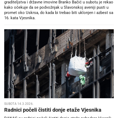
graditeljstva i državne imovine Branko Bačić u subotu je rekao
kako očekuje da se podvožnjak u Slavonskoj aveniji pusti u
promet oko Uskrsa, do kada bi trebao biti uklonjen i azbest sa
16. kata Vjesnika.
SUBOTA 14.3.2026.
Radnici počeli čistiti donje etaže Vjesnika