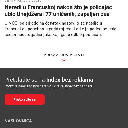
ČETVRTAK 29.6.2023.
Neredi u Francuskoj nakon što je policajac
ubio tinejdžera: 77 uhićenih, zapaljen bus
U NOĆI sa srijede na četvrtak nastavilo se nasilje u
Francuskoj, posebno u pariškoj regiji gdje je policajac ubio
sedamnaestogodišnjaka koji ga je odbio poslušati.
PRIKAŽI JOŠ VIJESTI
Pretplatite se na
Index bez reklama
Podržite neovisno novinarstvo i čitajte Index bez bannera.
Pretplatite se
NASLOVNICA