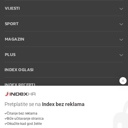
VIJESTI
SPORT
MAGAZIN
PLUS
INDEX OGLASI
INDEX RECEPTI
INFO
Pretplatite se na
Index bez reklama
Čitanje bez reklama
Oglašavanje
Zaposli se na Indexu
Kontakt
Impressum
Uvjeti
Brže učitavanje stranica
korištenja
Postavke kolačića
Otkažite kad god želite