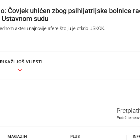
: Čovjek uhićen zbog psihijatrijske bolnice ra
i Ustavnom sudu
jednom akteru najnovije afere što ju je otkrio USKOK.
RIKAŽI JOŠ VIJESTI
Pretplat
Podržite neov
MAGAZIN
PLUS
INF