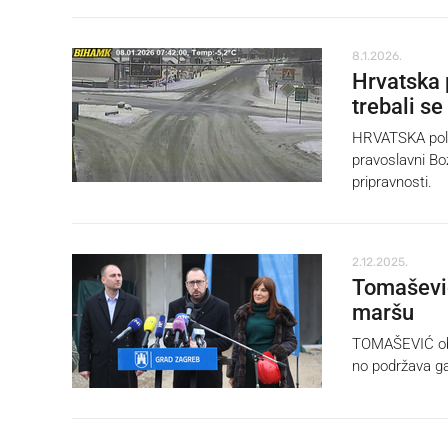
8.1.2026.
Hrvatska 
trebali se
HRVATSKA polic
pravoslavni Bo
pripravnosti.
2.12.2025.
Tomašević
maršu
TOMAŠEVIĆ obja
no podržava g