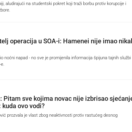
iji, aludirajući na studentski pokret koji traži borbu protiv korupcije i
zbore.
itelj operacija u SOA-i: Hamenei nije imao nik
o noćni napad - no sve je promijenila informacija špijuna tajnih službi
-e.
: Pitam sve kojima novac nije izbrisao sjećanj
 kuda ovo vodi?
ić prozvala je vlast zbog neaktivnosti protiv rastućeg desnog