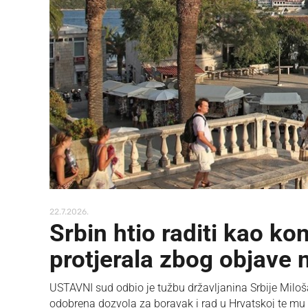
22.7.2026.
Srbin htio raditi kao k
protjerala zbog objave
USTAVNI sud odbio je tužbu državljanina Srbije Milo
odobrena dozvola za boravak i rad u Hrvatskoj te mu 