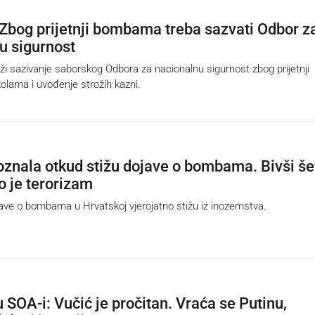
 Zbog prijetnji bombama treba sazvati Odbor z
u sigurnost
 sazivanje saborskog Odbora za nacionalnu sigurnost zbog prijetnji
lama i uvođenje strožih kazni.
doznala otkud stižu dojave o bombama. Bivši še
o je terorizam
e o bombama u Hrvatskoj vjerojatno stižu iz inozemstva.
u SOA-i: Vučić je pročitan. Vraća se Putinu,