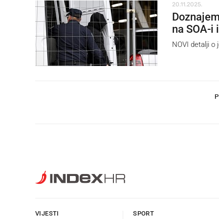
20.11.2025.
Doznajemo
na SOA-i 
NOVI detalji o 
P
VIJESTI
SPORT