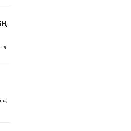
iH,
panj
rad,