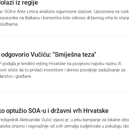
dolazi iz regije
ac SOA-e Ante Letica analizira sigurnosne izazove. Upozorava na rus
o saveznika na Balkanu i komentira loše odnose državnog vrha te stanj
 službama.
 odgovorio Vučiću: "Smiješna teza"
digla je kreditni rejting Hrvatske na povijesno najvišu razinu 'A'.
vić ističe da to privlači investitore i donosi povoljnije zaduživanje za
arstvo i građane.
ko optužio SOA-u i državni vrh Hrvatske
dsjednik Aleksandar Vučić izjavio je, u jeku kampanje za lokalne izbo
rvatska izravno i najsnažnije od svih zemalja sudjelovala u pokušaju ob