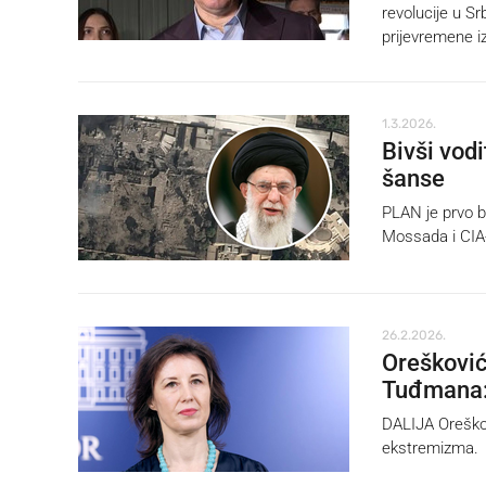
revolucije u Srb
prijevremene i
1.3.2026.
Bivši vod
šanse
PLAN je prvo bi
Mossada i CIA
26.2.2026.
Orešković
Tuđmana:
DALIJA Oreškov
ekstremizma.