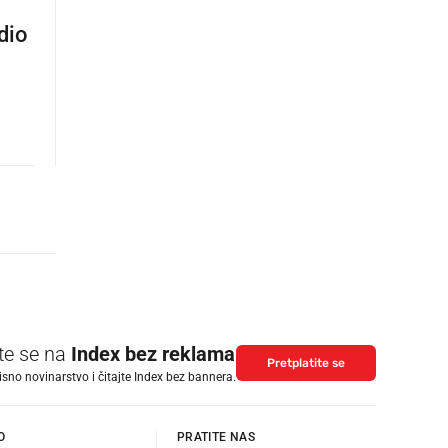
dio
ite se na
Index bez reklama
Pretplatite se
isno novinarstvo i čitajte Index bez bannera.
O
PRATITE NAS