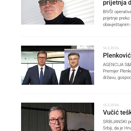
prijetnja 
BIVŠI operativ
prijetnje prek
obavještajnim
14.3.2026.
Plenković
AGENCIJA S&P po
Premijer Plenko
državu, gospod
13.3.2026.
Vučić teš
SRBIJANSKI pre
Srbiji, da je H