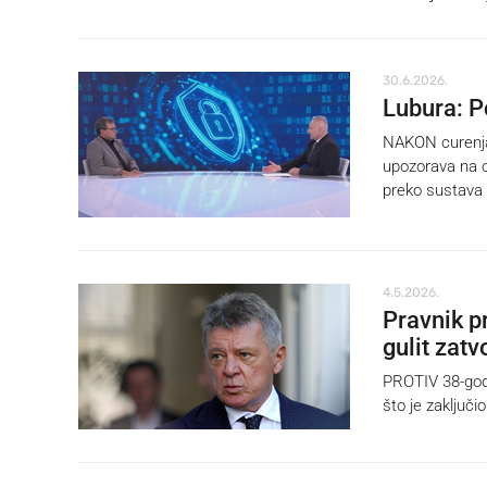
30.6.2026.
Lubura: P
NAKON curenja 
upozorava na o
preko sustava 
4.5.2026.
Pravnik pr
gulit zatv
PROTIV 38-godi
što je zaključi