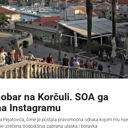
onobar na Korčuli. SOA ga
 na Instagramu
ša Pejatovića, čime je postala pravomoćna odluka kojom mu nije
je izrečena trogodišnja zabrana ulaska i boravka.