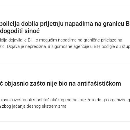
policija dobila prijetnju napadima na granicu B
 dogoditi sinoć
ija dojavila je BiH o mogućim napadima na granične prijelaze na
žić. Dojava je neprecizna, a sigurnosne agencije u BiH podigle su stu
 objasnio zašto nije bio na antifašističkom
snio izostanak s antifašističkog marša: nije želio da ga organizira g
a zbog jačanja desnog ekstremizma.