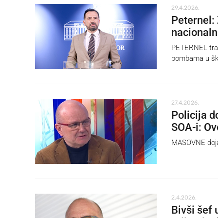
29.4.2026.
Peternel:
nacionaln
PETERNEL traži
bombama u ško
27.4.2026.
Policija 
SOA-i: Ov
MASOVNE dojav
2.4.2026.
Bivši šef 