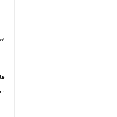
već
te
jemo