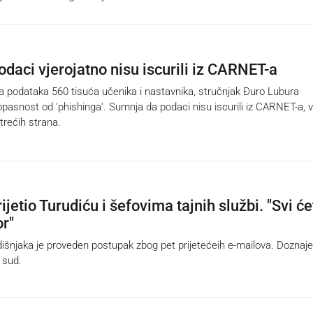
odaci vjerojatno nisu iscurili iz CARNET-a
podataka 560 tisuća učenika i nastavnika, stručnjak Đuro Lubura
pasnost od 'phishinga'. Sumnja da podaci nisu iscurili iz CARNET-a, 
trećih strana.
ijetio Turudiću i šefovima tajnih službi. "Svi će
or"
šnjaka je proveden postupak zbog pet prijetećeih e-mailova. Dozna
o sud.