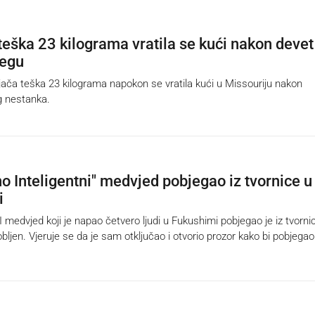
teška 23 kilograma vratila se kući nakon devet
jegu
ča teška 23 kilograma napokon se vratila kući u Missouriju nakon
 nestanka.
o Inteligentni" medvjed pobjegao iz tvornice u
i
edvjed koji je napao četvero ljudi u Fukushimi pobjegao je iz tvorni
robljen. Vjeruje se da je sam otključao i otvorio prozor kako bi pobjega