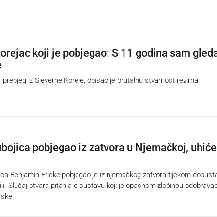
orejac koji je pobjegao: S 11 godina sam gled
e
rebjeg iz Sjeverne Koreje, opisao je brutalnu stvarnost režima.
bojica pobjegao iz zatvora u Njemačkoj, uhiće
a Benjamin Fricke pobjegao je iz njemačkog zatvora tijekom dopust
liji. Slučaj otvara pitanja o sustavu koji je opasnom zločincu odobrava
aske.