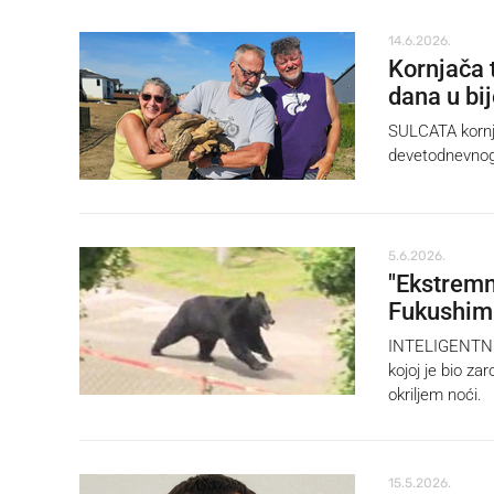
14.6.2026.
Kornjača 
dana u bi
SULCATA kornja
devetodnevnog
5.6.2026.
"Ekstremn
Fukushim
INTELIGENTNI m
kojoj je bio za
okriljem noći.
15.5.2026.