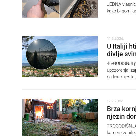
JEDNA vlasnica 
kako bi gomila
14.2.2026.
U Italiji 
divlje svi
46-GODIŠNJI pr
upozorenja, zap
na licu mjesta.
12.2.2026.
Brza kornj
njezin d
TROGODIŠNJA k
kamere zabiljež