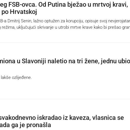
šeg FSB-ovca. Od Putina bježao u mrtvoj kravi,
 i po Hrvatskoj
-a Dmitrij Senin, lažno optužen za korupciju, opisuje svoj nevjerojata
 režima, uključujući skrivanje u utrobi mrtve krave kako bi prešao gran
ona u Slavoniji naletio na tri žene, jednu ubi
lakše ozlijeđene.
svakodnevno iskradao iz kaveza, vlasnica se
kada ga je pronašla