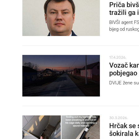
Priča biv
tražili ga
BIVŠI agent FSB
bijeg od ruskog
17.4.2026.
Vozač kami
pobjegao
DVIJE žene su 
30.3.2026.
Hrčak se 
šokirala 