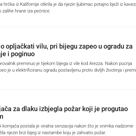
hrčka iz Kalifornije otkrila je da njezin ljubimac potajno bježi iz kavez
o zalihe hrane iza pećnice.
htio opljačkati vilu, pri bijegu zapeo u ogradu za
nje i poginuo
ovalnik preminuo je tijekom bijega iz vile kod Arezza. Nakon pucnja
eo je u elektrificiranu ogradu postavljenu protiv divljih životinja i pre
ača za dlaku izbjegla požar koji je progutao
om
ornjača postala je viralna senzacija nakon što je snimka nadzorne
ila njezin brzi bijeg iz nastambe koju je zahvatio požar.