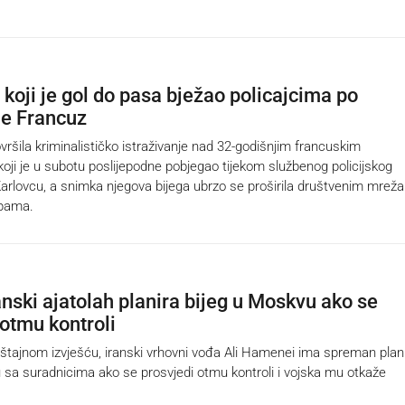
koji je gol do pasa bježao policajcima po
je Francuz
vršila kriminalističko istraživanje nad 32-godišnjim francuskim
koji je u subotu poslijepodne pobjegao tijekom službenog policijskog
arlovcu, a snimka njegova bijega ubrzo se proširila društvenim mrež
pama.
anski ajatolah planira bijeg u Moskvu ako se
 otmu kontroli
ajnom izvješću, iranski vrhovni vođa Ali Hamenei ima spreman plan
 sa suradnicima ako se prosvjedi otmu kontroli i vojska mu otkaže