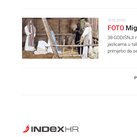
12.12.2025.
FOTO
Migr
38-GODIŠNJI mi
jaslicama u tal
primijetio da 
P