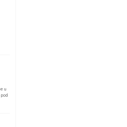
ce u
o pod