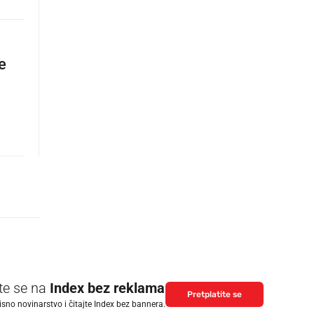
e
ite se na
Index bez reklama
Pretplatite se
isno novinarstvo i čitajte Index bez bannera.