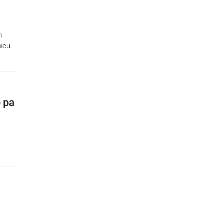
n
icu.
o pa