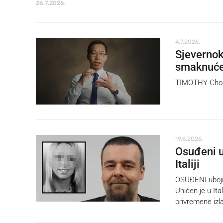
26.7.2026.
4.7.2026.
Sjevernok
smaknuć
TIMOTHY Cho, p
19.6.2026.
Osuđeni u
Italiji
OSUĐENI ubojic
Uhićen je u Ita
privremene izl