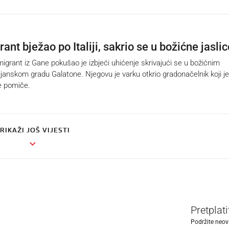
ant bježao po Italiji, sakrio se u božićne jaslic
grant iz Gane pokušao je izbjeći uhićenje skrivajući se u božićnim
ijanskom gradu Galatone. Njegovu je varku otkrio gradonačelnik koji je
se pomiče.
RIKAŽI JOŠ VIJESTI
Pretplat
Podržite neov