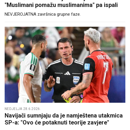
"Muslimani pomažu muslimanima" pa ispali
NEVJEROJATNA završnica grupne faze.
NEDJELJA 28.6.2026.
Navijači sumnjaju da je namještena utakmica
SP-a: "Ovo će potaknuti teorije zavjere"