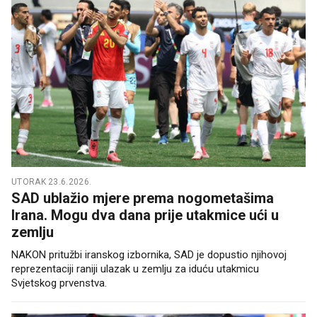
UTORAK 23.6.2026.
SAD ublažio mjere prema nogometašima
Irana. Mogu dva dana prije utakmice ući u
zemlju
NAKON pritužbi iranskog izbornika, SAD je dopustio njihovoj
reprezentaciji raniji ulazak u zemlju za iduću utakmicu
Svjetskog prvenstva.