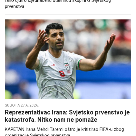
rano ujutro izjednačenu utakmicu skupini G Svjetskog
prvenstva
SUBOTA 27.6.2026.
Reprezentativac Irana: Svjetsko prvenstvo je
katastrofa. Nitko nam ne pomaže
KAPETAN Irana Mehdi Taremi oštro je kritizirao FIFA-u zbog
organizacije Svjetskog prvenstva.