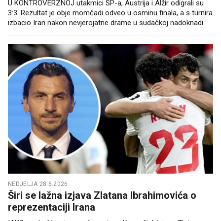
U KONTROVERZNOJ utakmici SP-a, Austrija i Alžir odigrali su
3:3. Rezultat je obje momčadi odveo u osminu finala, a s turnira
izbacio Iran nakon nevjerojatne drame u sudačkoj nadoknadi.
NEDJELJA 28.6.2026.
Širi se lažna izjava Zlatana Ibrahimovića o
reprezentaciji Irana