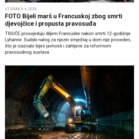
UTORAK 9.6.2026.
FOTO Bijeli marš u Francuskoj zbog smrti
djevojčice i propusta pravosuđa
TISUĆE prosvjeduju diljem Francuske nakon smrti 12-godišnje
Lyhanne. Sudski nalog za njezin smještaj u dom nije proveden,
što je izazvalo bijes javnosti i zahtjeve za reformom
pravosudnog sustava.