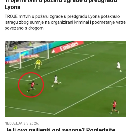
Lyona
TROJE mrtvih u požaru zgrade u predgrađu Lyona potaknulo
istragu zbog sumnje na organizirani kriminal i podmetanje vatre
povezano s drogom.
NEDJELJA 3.5.2026.
Je li ovo najljepši gol sezone? Pogledajte