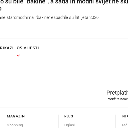
 su bile "bakine", a sada ih modni svijet ne sk
o
 staromodnima, "bakine" espadrile su hit ljeta 2026.
RIKAŽI JOŠ VIJESTI
Pretplat
Podržite neov
MAGAZIN
PLUS
INF
Shopping
Oglasi
Teč