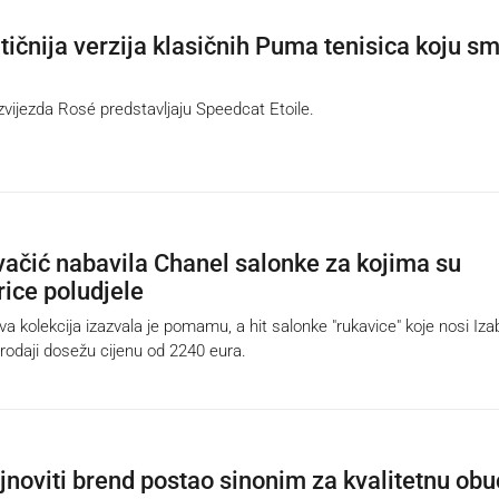
ičnija verzija klasičnih Puma tenisica koju s
vijezda Rosé predstavljaju Speedcat Etoile.
vačić nabavila Chanel salonke za kojima su
rice poludjele
 kolekcija izazvala je pomamu, a hit salonke "rukavice" koje nosi Iza
rodaji dosežu cijenu od 2240 eura.
ajnoviti brend postao sinonim za kvalitetnu ob