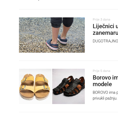
Prije 3 dana
Liječnici
zanemaru
DUGOTRAJNO no
Prije 5 dana
Borovo im
modele
BOROVO ima pop
privukli pažnju.