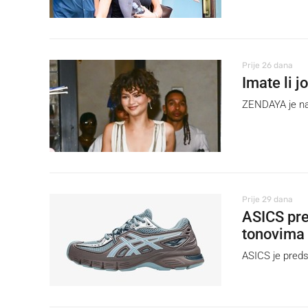
Prije 26 dana
Imate li 
ZENDAYA je naja
Prije 29 dana
ASICS pre
tonovima
ASICS je preds