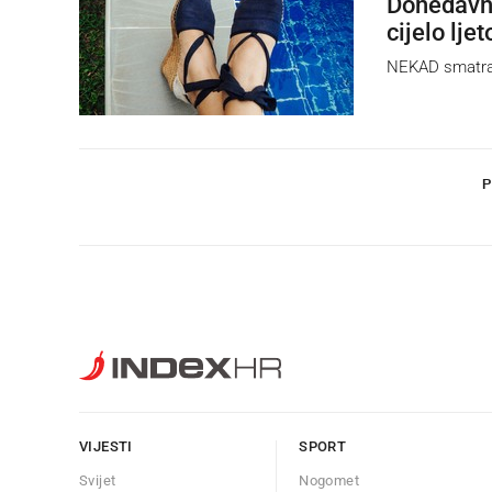
Donedavno
cijelo ljet
NEKAD smatrane
P
VIJESTI
SPORT
Svijet
Nogomet