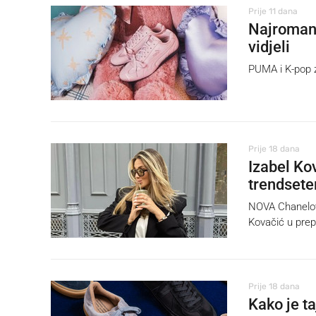
Prije 11 dana
Najromant
vidjeli
PUMA i K-pop z
Prije 18 dana
Izabel Ko
trendsete
NOVA Chanelova
Kovačić u prep
Prije 18 dana
Kako je t