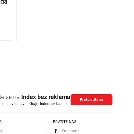
ida
ite se na
Index bez reklama
Pretplatite se
isno novinarstvo i čitajte Index bez bannera.
O
PRATITE NAS
aj
Facebook