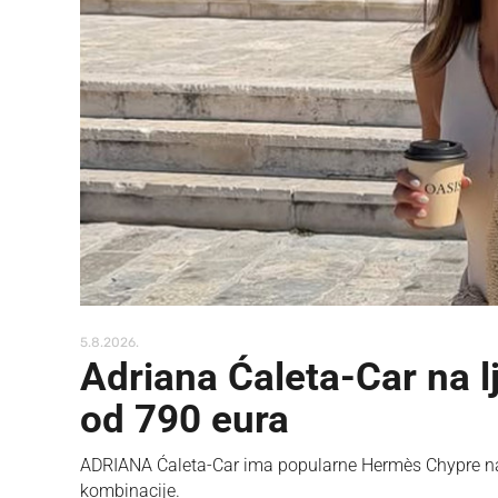
5.8.2026.
Adriana Ćaleta-Car na l
od 790 eura
ADRIANA Ćaleta-Car ima popularne Hermès Chypre nati
kombinacije.