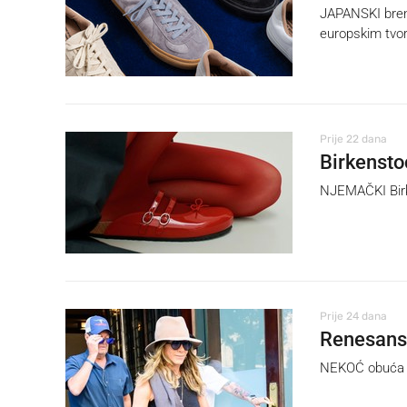
JAPANSKI brend
europskim tvo
Prije 22 dana
Birkensto
NJEMAČKI Birke
Prije 24 dana
Renesansa
NEKOĆ obuća za