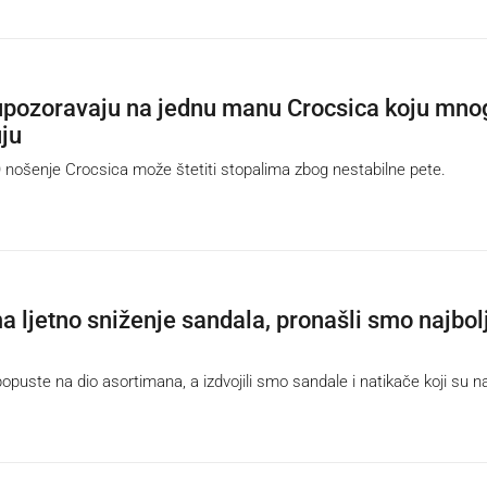
 upozoravaju na jednu manu Crocsica koju mno
ju
šenje Crocsica može štetiti stopalima zbog nestabilne pete.
a ljetno sniženje sandala, pronašli smo najbol
uste na dio asortimana, a izdvojili smo sandale i natikače koji su 