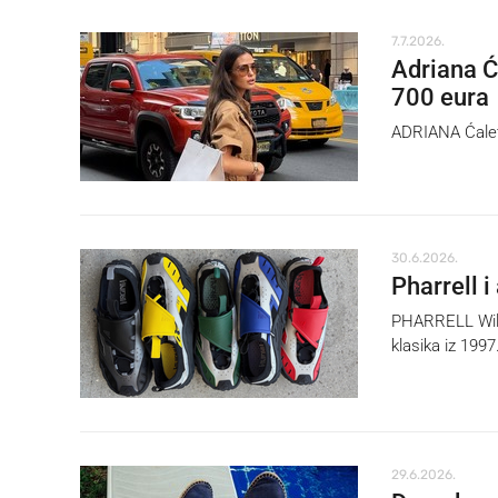
7.7.2026.
Adriana Ć
700 eura
ADRIANA Ćaleta
30.6.2026.
Pharrell i
PHARRELL Willi
klasika iz 1997
29.6.2026.