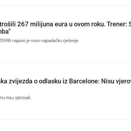
trošili 267 milijuna eura u ovom roku. Trener: 
mba"
RBI najavio je novo napadačko rješenje.
a zvijezda o odlasku iz Barcelone: Nisu vjero
u nisu vjerovali.