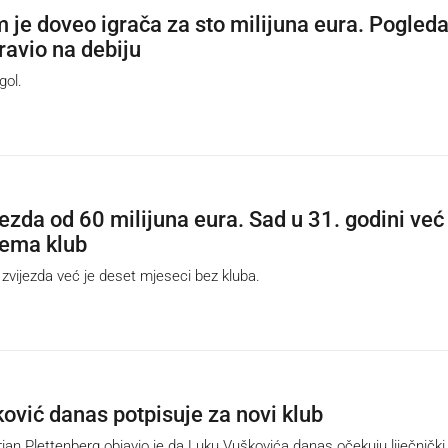
 je doveo igrača za sto milijuna eura. Pogleda
ravio na debiju
ol.
jezda od 60 milijuna eura. Sad u 31. godini već
nema klub
ijezda već je deset mjeseci bez kluba.
ović danas potpisuje za novi klub
an Plettenberg objavio je da Luku Vuškovića danas očekuju liječnički