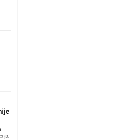
nije
a
enja.