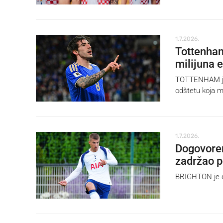
1.7.2026.
Tottenham
milijuna 
TOTTENHAM je 
odštetu koja m
1.7.2026.
Dogovoren
zadržao 
BRIGHTON je d