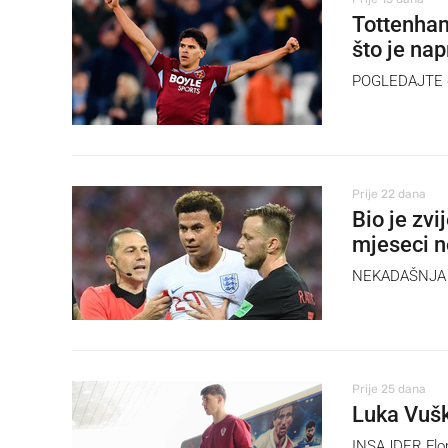
Tottenham
što je nap
POGLEDAJTE g
Prije 22 dana
Bio je zvi
mjeseci 
NEKADAŠNJA zv
Prije 25 dana
Luka Vušk
INSAJDER Flori