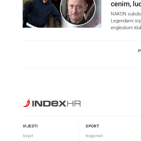
cenim, lu
NAKON sukoba u
Legendarni srps
engleskom klu
P
VIJESTI
SPORT
Svijet
Nogomet