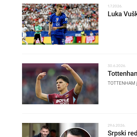
1.7.2026.
Luka Vušk
30.6.2026.
Tottenham
TOTTENHAM je 
29.6.2026.
Srpski re