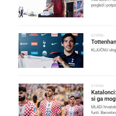
pregled i potpi
6.7.2026.
Tottenham 
KLJUČNU ulogu 
2.7.2026.
Katalonci
si ga mogl
MLADI hrvatski
funti. Barcelon