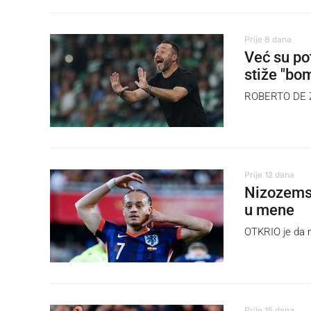
Prije 8 dana
Već su po
stiže "bo
ROBERTO DE ZE
Prije 12 dana
Nizozemsk
u mene
OTKRIO je da m
Prije 15 dana