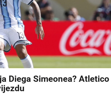
elja Diega Simeonea? Atletico
vijezdu