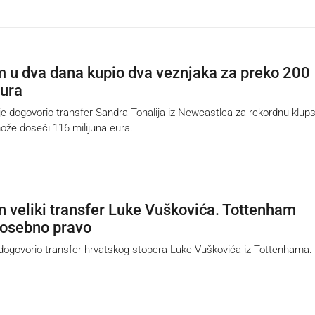
 u dva dana kupio dva veznjaka za preko 200
eura
dogovorio transfer Sandra Tonalija iz Newcastlea za rekordnu klup
ože doseći 116 milijuna eura.
 veliki transfer Luke Vuškovića. Tottenham
posebno pravo
ogovorio transfer hrvatskog stopera Luke Vuškovića iz Tottenhama.