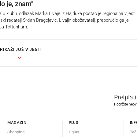
do je, znam"
 klubu, odlazak Marka Livaje iz Hajduka postao je regionalna vijest.
ki redatelj Srđan Dragojević, Livajin obožavatelj, preporučio ga je
bu Tottenham.
RIKAŽI JOŠ VIJESTI
Pretplat
Podržite neov
MAGAZIN
PLUS
INF
Shopping
Oglasi
Teč