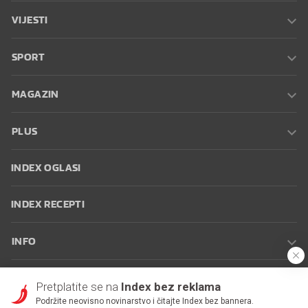
VIJESTI
SPORT
MAGAZIN
PLUS
INDEX OGLASI
INDEX RECEPTI
INFO
Oglašavanje
Zaposli se na Indexu
Kontakt
Impressum
Uvjeti
Pretplatite se na
Index bez reklama
korištenja
Postavke kolačića
Podržite neovisno novinarstvo i čitajte Index bez bannera.