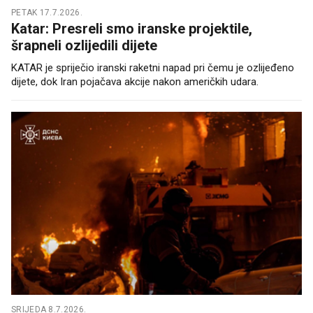
PETAK 17.7.2026.
Katar: Presreli smo iranske projektile,
šrapneli ozlijedili dijete
KATAR je spriječio iranski raketni napad pri čemu je ozlijeđeno
dijete, dok Iran pojačava akcije nakon američkih udara.
SRIJEDA 8.7.2026.