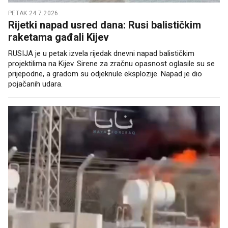
PETAK 24.7.2026.
Rijetki napad usred dana: Rusi balističkim
raketama gađali Kijev
RUSIJA je u petak izvela rijedak dnevni napad balističkim
projektilima na Kijev. Sirene za zračnu opasnost oglasile su se
prijepodne, a gradom su odjeknule eksplozije. Napad je dio
pojačanih udara.