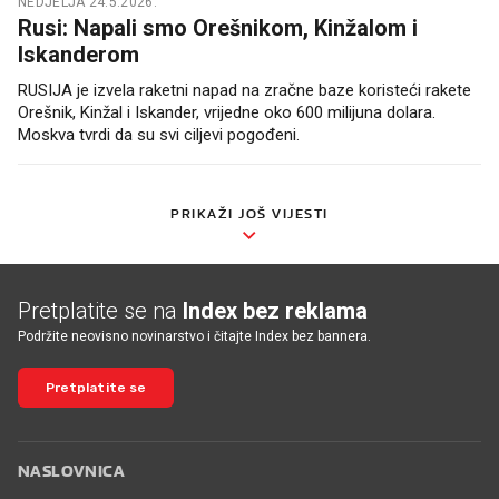
NEDJELJA 24.5.2026.
Rusi: Napali smo Orešnikom, Kinžalom i
Iskanderom
RUSIJA je izvela raketni napad na zračne baze koristeći rakete
Orešnik, Kinžal i Iskander, vrijedne oko 600 milijuna dolara.
Moskva tvrdi da su svi ciljevi pogođeni.
PRIKAŽI JOŠ VIJESTI
Pretplatite se na
Index bez reklama
Podržite neovisno novinarstvo i čitajte Index bez bannera.
Pretplatite se
NASLOVNICA