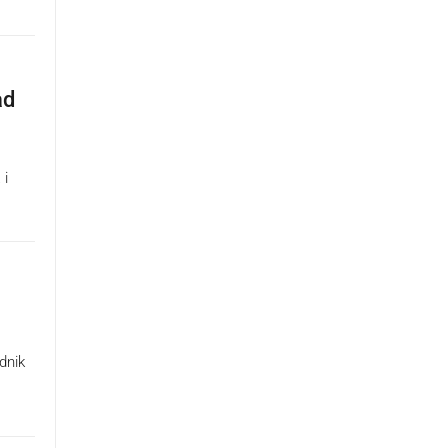
ad
 i
dnik