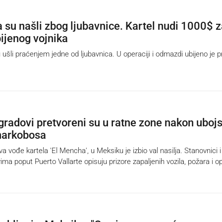
 su našli zbog ljubavnice. Kartel nudi 1000$ 
ijenog vojnika
šli praćenjem jedne od ljubavnica. U operaciji i odmazdi ubijeno je p
gradovi pretvoreni su u ratne zone nakon uboj
narkobosa
vođe kartela 'El Mencha', u Meksiku je izbio val nasilja. Stanovnici i
vima poput Puerto Vallarte opisuju prizore zapaljenih vozila, požara i 