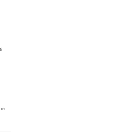
ti
nih