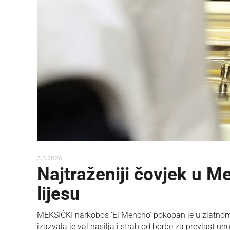
3.3.2026.
Najtraženiji čovjek u 
lijesu
MEKSIČKI narkobos 'El Mencho' pokopan je u zlatnom 
izazvala je val nasilja i strah od borbe za prevlast unu