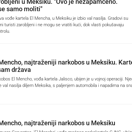
arobljeni u Meksiku. "Ovo je nezapamćeno.
e samo moliti"
 vođe kartela El Mencha, u Meksiku je izbio val nasilja. Gradovi su
jni turisti zarobljeni i ne mogu se vratiti kući, dok vlasti pokušavaju
trolu.
 Mencho, najtraženiji narkobos u Meksiku. Kart
sam država
bos El Mencho, vođa kartela Jalisco, ubijen je u vojnoj operaciji. Nj
je val nasilja diljem Meksika, s paljenjem automobila i napadima na s
 Mencho, najtraženiji narkobos u Meksiku