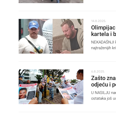
14.8.2025.
Olimpijac
kartela i 
NEKADAŠNJI kan
najtraženijih k
6.8.2025.
Zašto zna
odjeću i 
U NASILJU nark
ostataka još uvi