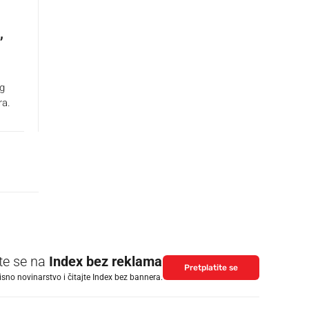
,
og
ra.
ite se na
Index bez reklama
Pretplatite se
isno novinarstvo i čitajte Index bez bannera.