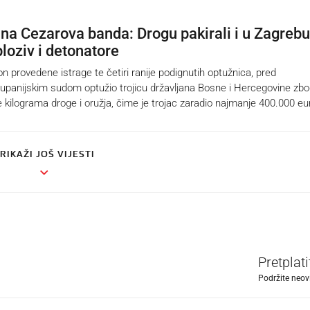
na Cezarova banda: Drogu pakirali i u Zagrebu
loziv i detonatore
n provedene istrage te četiri ranije podignutih optužnica, pred
panijskim sudom optužio trojicu državljana Bosne i Hercegovine zb
e kilograma droge i oružja, čime je trojac zaradio najmanje 400.000 eu
RIKAŽI JOŠ VIJESTI
Pretplat
Podržite neov