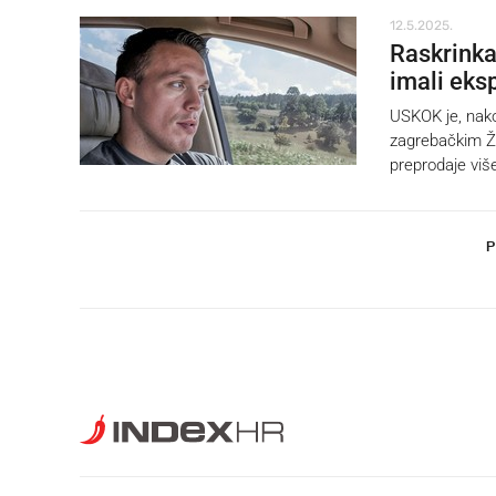
12.5.2025.
Raskrinka
imali eksp
USKOK je, nako
zagrebačkim Žu
preprodaje viš
P