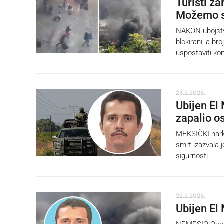
Turisti z
Možemo s
NAKON ubojstva
blokirani, a bro
uspostaviti kon
23.2.2026.
Ubijen El
zapalio o
MEKSIČKI narko
smrt izazvala 
sigurnosti.
22.2.2026.
Ubijen El