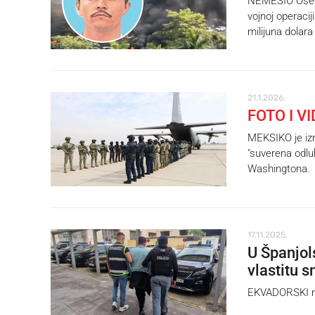
NEMESIO Osegu
vojnoj operaci
milijuna dolara
21.1.2026.
FOTO I V
MEKSIKO je izr
"suverena odluk
Washingtona.
17.11.2025.
U Španjol
vlastitu s
EKVADORSKI na