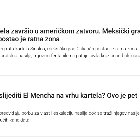
ela završio u američkom zatvoru. Meksički gr
postao je ratna zona
g rata kartela Sinaloa, meksički grad Culiacán postao je ratna zona.
brutalno nasilje, trgovinu fentanilom i patnju civila kroz priče bolničara
lijediti El Mencha na vrhu kartela? Ovo je pet
dviđaju borbu za vlast i eskalaciju nasilja dok se traži njegov naslje
ćih kandidata.