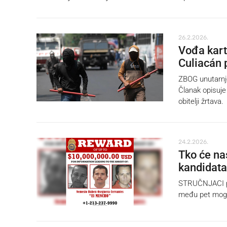
26.2.2026.
Vođa kart
Culiacán 
ZBOG unutarnje
Članak opisuje 
obitelji žrtava.
24.2.2026.
Tko će nas
kandidata
STRUČNJACI pre
među pet mogu