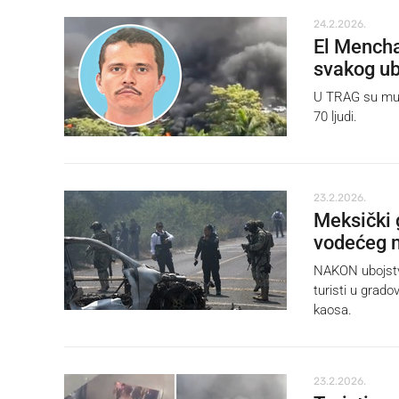
24.2.2026.
El Mencha
svakog ub
U TRAG su mu u
70 ljudi.
23.2.2026.
Meksički 
vodećeg 
NAKON ubojstva 
turisti u grado
kaosa.
23.2.2026.