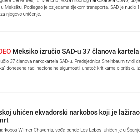
era Cervantes, 'El Mencho', vođa moćnog narkokartela CJNG, ubije
ji u Meksiku. Podlegao je ozljedama tijekom transporta. SAD je nudio 
 za njegovo uhićenje.
IDEO
Meksiko izručio SAD-u 37 članova kartela
učio 37 članova narkokartela SAD-u. Predsjednica Sheinbaum tvrdi da
a" donesena radi nacionalne sigurnosti, unatoč kritikama o pritisku iz
skoj uhićen ekvadorski narkobos koji je lažirao
mrt
rkobos Wilmer Chavarria, vođa bande Los Lobos, uhićen je u Španjo