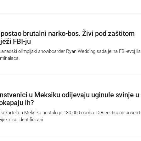
 postao brutalni narko-bos. Živi pod zaštitom
bježi FBI-ju
adski olimpijski snowboarder Ryan Wedding sada je na FBI-evoj lis
riminalaca.
nstvenici u Meksiku odijevaju uginule svinje u
pokapaju ih?
okartela u Meksiku nestalo je 130.000 osoba. Deseci tisuća posmrt
jek nisu identificirani